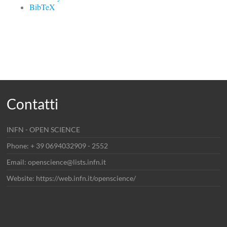
BibTeX
Contatti
INFN - OPEN SCIENCE
Phone: + 39 0694032909 - 2552
Email: openscience@lists.infn.it
Website: https://web.infn.it/openscience/