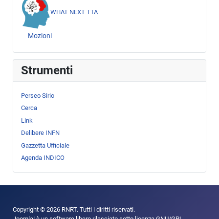
WHAT NEXT TTA
Mozioni
Strumenti
Perseo Sirio
Cerca
Link
Delibere INFN
Gazzetta Ufficiale
Agenda INDICO
Copyright © 2026 RNRT. Tutti i diritti riservati.
Joomla!
è un software libero rilasciato sotto
licenza GNU/GPL.