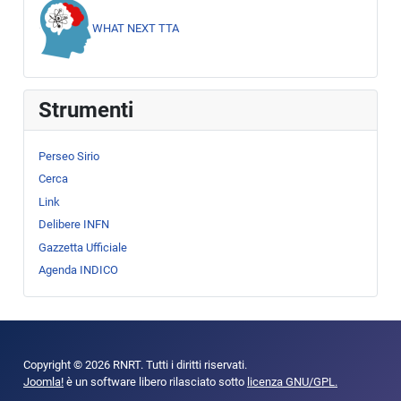
WHAT NEXT TTA
Strumenti
Perseo Sirio
Cerca
Link
Delibere INFN
Gazzetta Ufficiale
Agenda INDICO
Copyright © 2026 RNRT. Tutti i diritti riservati.
Joomla!
è un software libero rilasciato sotto
licenza GNU/GPL.