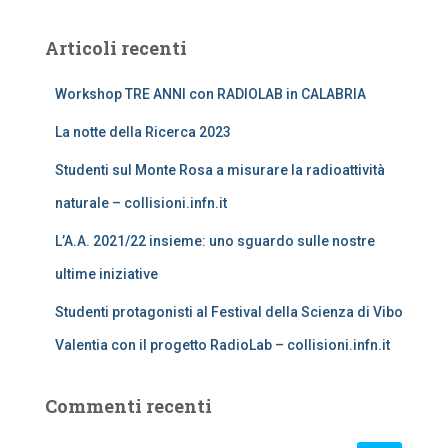
e
r
Articoli recenti
c
a
Workshop TRE ANNI con RADIOLAB in CALABRIA
p
e
La notte della Ricerca 2023
r
:
Studenti sul Monte Rosa a misurare la radioattività
naturale – collisioni.infn.it
L’A.A. 2021/22 insieme: uno sguardo sulle nostre
ultime iniziative
Studenti protagonisti al Festival della Scienza di Vibo
Valentia con il progetto RadioLab – collisioni.infn.it
Commenti recenti