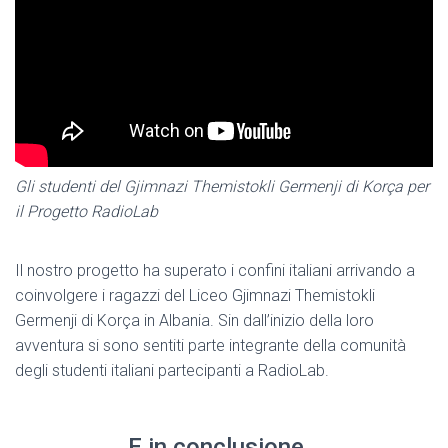
Gli studenti del Gjimnazi Themistokli Germenji di Korça per
il Progetto RadioLab
Il nostro progetto ha superato i confini italiani arrivando a
coinvolgere i ragazzi del Liceo Gjimnazi Themistokli
Germenji di Korça in Albania. Sin dall’inizio della loro
avventura si sono sentiti parte integrante della comunità
degli studenti italiani partecipanti a RadioLab.
E in conclusione…