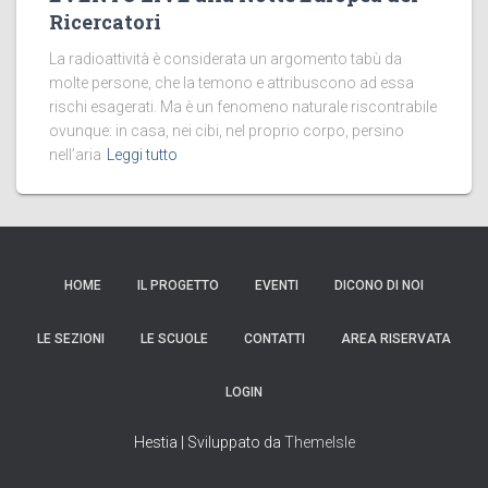
Ricercatori
La radioattività è considerata un argomento tabù da
molte persone, che la temono e attribuscono ad essa
rischi esagerati. Ma è un fenomeno naturale riscontrabile
ovunque: in casa, nei cibi, nel proprio corpo, persino
nell’aria
Leggi tutto
HOME
IL PROGETTO
EVENTI
DICONO DI NOI
LE SEZIONI
LE SCUOLE
CONTATTI
AREA RISERVATA
LOGIN
Hestia | Sviluppato da
ThemeIsle