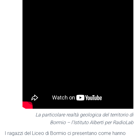
La particolare realtà geologica del territorio di
Bormio – l’Istituto Alberti per RadioLab
I ragazzi del Liceo di Bormio ci presentano come hanno