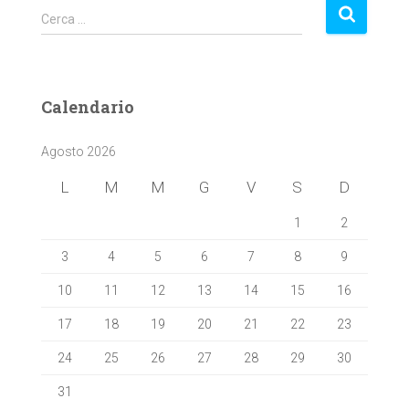
R
Cerca …
i
c
e
r
Calendario
c
a
Agosto 2026
p
e
L
M
M
G
V
S
D
r
:
1
2
3
4
5
6
7
8
9
10
11
12
13
14
15
16
17
18
19
20
21
22
23
24
25
26
27
28
29
30
31