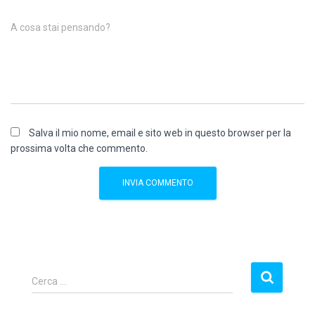
A cosa stai pensando?
Salva il mio nome, email e sito web in questo browser per la
prossima volta che commento.
R
Cerca …
i
c