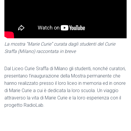
La mostra “Marie Curie” curata dagli studenti del Curie
Sraffa (Milano) raccontata in breve
Dal Liceo Curie Sraffa di Milano gli studenti, nonché curatori,
presentano l’inaugurazione della Mostra permanente che
hanno realizzato presso il loro liceo in memoria ed in onore
di Marie Curie a cui è dedicata la loro scuola. Un viaggio
attraverso la vita di Marie Curie e la loro esperienza con il
progetto RadioLab.