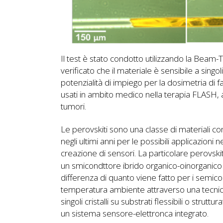
Il test è stato condotto utilizzando la Beam-T
verificato che il materiale è sensibile a sing
potenzialità di impiego per la dosimetria di fa
usati in ambito medico nella terapia FLASH, a
tumori.
Le perovskiti sono una classe di materiali con un
negli ultimi anni per le possibili applicazioni n
creazione di sensori. La particolare perovsk
un smicondttore ibrido organico-oinorganico gi
differenza di quanto viene fatto per i semicon
temperatura ambiente attraverso una tecnica
singoli cristalli su substrati flessibili o str
un sistema sensore-elettronca integrato.