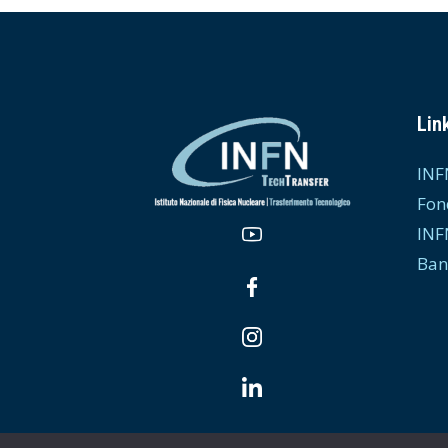
Link
INF
Fon
INF
Ban