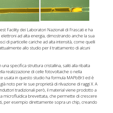
est Facility dei Laboratori Nazionali di Frascati e ha
oli elettroni ad alta energia, dimostrando anche la sua
sci di particelle cariche ad alta intensità, come quelli
ttualmente allo studio per il trattamento di alcuni
a specifica struttura cristallina, saliti alla ribalta
ella realizzazione di celle fotovoltaiche o nella
ite usata in questo studio ha formula MAPbBr
ed è
3
à noto per le sue proprietà di rilvazione di raggi X. A
duttori tradizionali però, il material viene prodotto a
 microfluidica brevettata, che permette di crescere
utturati, per esempio direttamente sopra un chip, creando