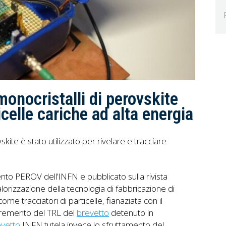
 monocristalli di perovskite
icelle cariche ad alta energia
skite è stato utilizzato per rivelare e tracciare
mento PEROV dell’INFN e pubblicato sulla rivista
 valorizzazione della tecnologia di fabbricazione di
come tracciatori di particelle, fianaziata con il
ncremento del TRL del
brevetto
detenuto in
vetto
INFN tutela invece lo sfruttamento del