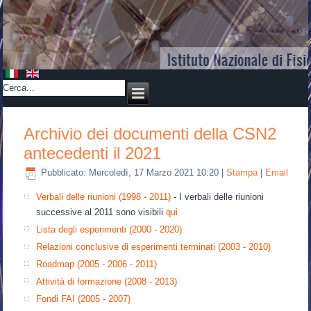
Archivio dei documenti della CSN2
antecedenti il 2021
Pubblicato: Mercoledì, 17 Marzo 2021 10:20
|
Stampa
|
Email
Verbali delle riunioni (1998 - 2011)
- I verbali delle riunioni
successive al 2011 sono visibili
qui
Lista degli esperimenti (2000 - 2020)
Relazioni conclusive di esperimenti terminati (2003 - 2010)
Roadmap (2005 - 2006 - 2011)
Attività di formazione (2008 - 2013)
Fondi FAI (2005 - 2007)