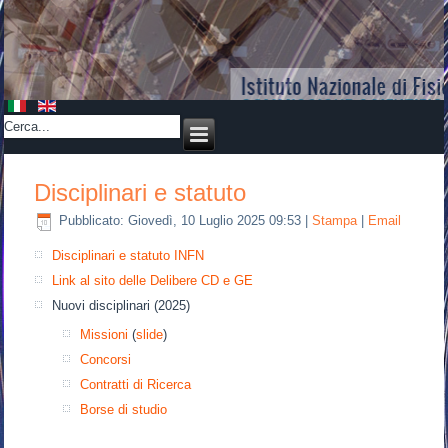
Disciplinari e statuto
Pubblicato: Giovedì, 10 Luglio 2025 09:53
|
Stampa
|
Email
Disciplinari e statuto INFN
Link al sito delle Delibere CD e GE
Nuovi disciplinari (2025)
Missioni
(
slide
)
Concorsi
Contratti di Ricerca
Borse di studio