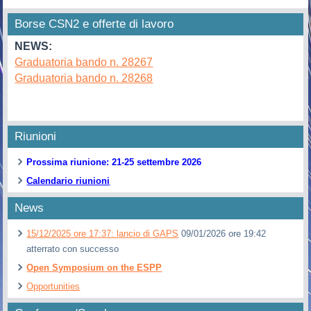
Borse CSN2 e offerte di lavoro
NEWS:
Graduatoria bando n. 28267
Graduatoria bando n. 28268
Riunioni
Prossima riunione: 21-25 settembre 2026
Calendario riunioni
News
15/12/2025 ore 17:37: lancio di GAPS
09/01/2026 ore 19:42
atterrato con successo
Open Symposium on the ESPP
Opportunities