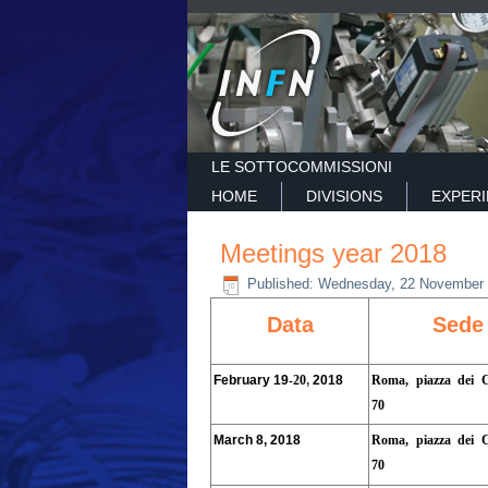
LE SOTTOCOMMISSIONI
HOME
DIVISIONS
EXPER
Meetings year 2018
Published: Wednesday, 22 November 
Data
Sede
February
19
-20
,
2018
Roma, piazza dei C
70
March 8, 2018
Roma, piazza dei C
70