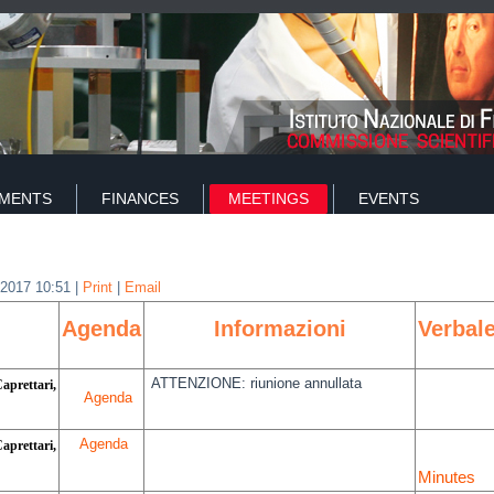
IMENTS
FINANCES
MEETINGS
EVENTS
2017 10:51
|
Print
|
Email
Agenda
Informazioni
Verbal
ATTENZIONE: riunione annullata
aprettari,
Agenda
Agenda
aprettari,
Minutes