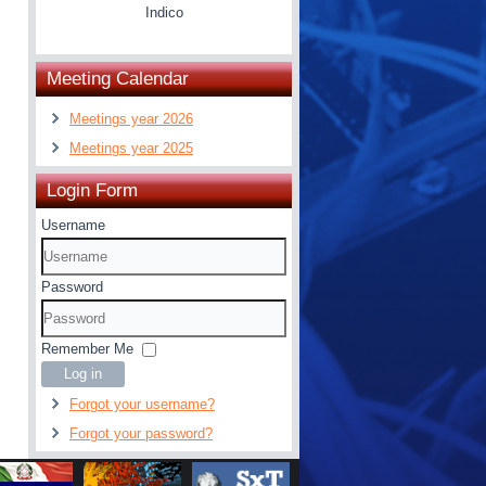
Indico
Meeting Calendar
Meetings year 2026
Meetings year 2025
Login Form
Username
Password
Remember Me
Log in
Forgot your username?
Forgot your password?