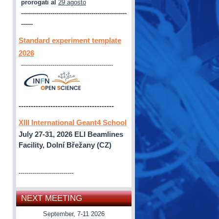
prorogati al
29 agosto
------------------------------------------------------
------
Standard experiment template
2026
-----------------------------------------------
---------------------------------------
XIII International Geant4 School
July 27-31, 2026
ELI Beamlines
Facility, Dolní Břežany (CZ)
----------------------------
NEXT MEETING
September, 7-11 2026