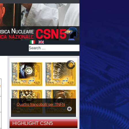
e
Quattro francobolli per l'INFN
...
HIGHLIGHT CSN5