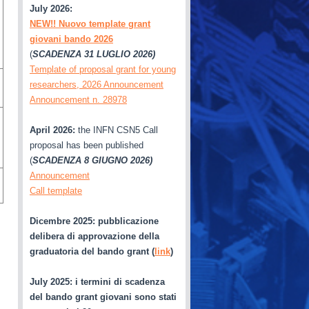
July 2026:
NEW!! Nuovo template grant
giovani bando 2026
(
SCADENZA 31 LUGLIO 2026)
Template of proposal grant for young
researchers, 2026 Announcement
Announcement n. 28978
April 2026:
the INFN CSN5 Call
proposal has been published
(
SCADENZA 8 GIUGNO 2026)
Announcement
Call template
Dicembre 2025: pubblicazione
delibera di approvazione della
graduatoria del bando grant (
link
)
July 2025
: i termini di scadenza
del bando grant giovani sono stati