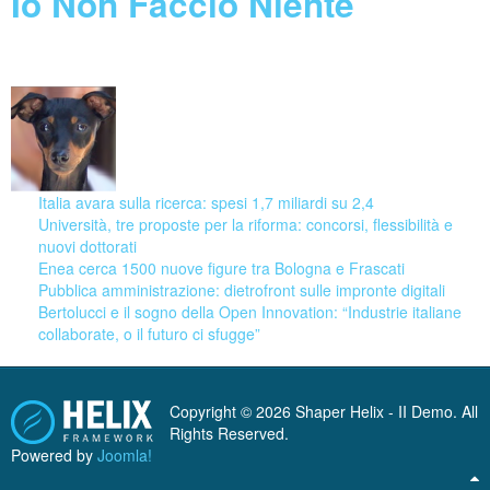
Io Non Faccio Niente
08 August 2026
Italia avara sulla ricerca: spesi 1,7 miliardi su 2,4
Università, tre proposte per la riforma: concorsi, flessibilità e
nuovi dottorati
Enea cerca 1500 nuove figure tra Bologna e Frascati
Pubblica amministrazione: dietrofront sulle impronte digitali
Bertolucci e il sogno della Open Innovation: “Industrie italiane
collaborate, o il futuro ci sfugge”
Copyright © 2026 Shaper Helix - II Demo. All
Rights Reserved.
Powered by
Joomla!