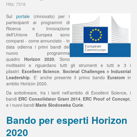
Hits: 7316
Sul
portale
(rinnovato) per i
partecipanti ai programmi di
Ricerca e Innovazione
dell'Unione Europea sono
comparsi - come annunciato - in
data odierna i primi bandi del
nuovo programma
quadro
Horizon 2020
. Sono
moltissimi e riguardano tutti gli strumenti e tutti e 3 i
pilastri:
Excellent Science
,
Societal Challenges
e
Industrial
Leadership
. E' anche presente il primo bando
Euratom
in
ambito Horizon 2020.
Da sottolineare, tra i tanti nell'ambito di Excellent Science, i
bandi
ERC Consolidator Grant 2014
,
ERC Proof of Concept
,
e i nuovi bandi
Marie Slodoswka Curie
.
Bando per esperti Horizon
2020