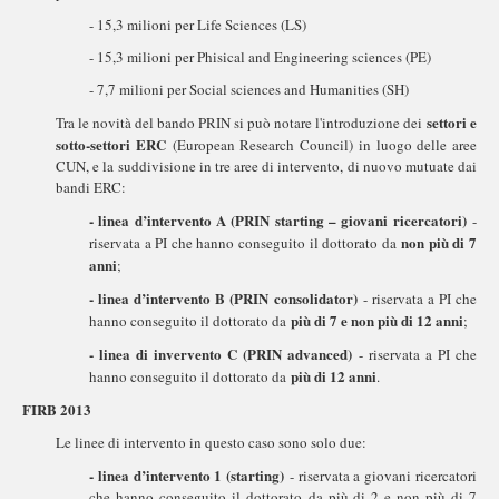
- 15,3 milioni per Life Sciences (LS)
- 15,3 milioni per Phisical and Engineering sciences (PE)
- 7,7 milioni per Social sciences and Humanities (SH)
settori e
Tra le novità del bando PRIN si può notare l'introduzione dei
sotto-settori ERC
(European Research Council) in luogo delle aree
CUN, e la suddivisione in tre aree di intervento, di nuovo mutuate dai
bandi ERC:
- linea d’intervento A (PRIN starting – giovani ricercatori)
-
non più di 7
riservata a PI che hanno conseguito il dottorato da
anni
;
- linea d’intervento B (PRIN consolidator)
- riservata a PI che
più di 7 e non più di 12 anni
hanno conseguito il dottorato da
;
- linea di invervento C (PRIN advanced)
- riservata a PI che
più di 12 anni
hanno conseguito il dottorato da
.
FIRB 2013
Le linee di intervento in questo caso sono solo due:
- linea d’intervento 1 (starting)
- riservata a giovani ricercatori
che hanno conseguito il dottorato da più di 2 e non più di 7