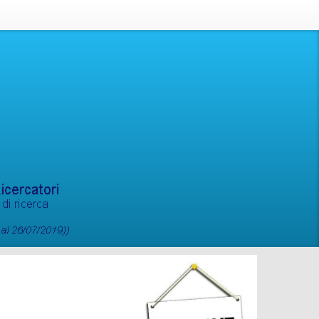
del RNRT (../RNRT/)