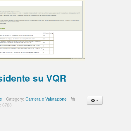
esidente su VQR
te
Category:
Carriera e Valutazione
s: 6723