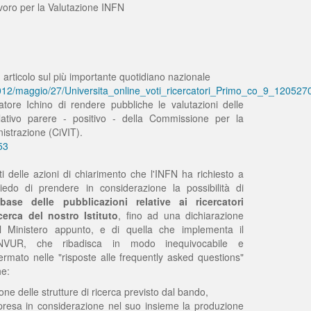
voro per la Valutazione INFN
 articolo sul più importante quotidiano nazionale
it/2012/maggio/27/Universita_online_voti_ricercatori_Primo_co_9_120527
natore Ichino di rendere pubbliche le valutazioni delle
elativo parere - positivo - della Commissione per la
istrazione (CiVIT).
53
ati delle azioni di chiarimento che l'INFN ha richiesto a
edo di prendere in considerazione la possibilità di
ase delle pubblicazioni relative ai ricercatori
cerca del nostro Istituto
, fino ad una dichiarazione
e, il Ministero appunto, e di quella che implementa il
'ANVUR, che ribadisca in modo inequivocabile e
ermato nelle "risposte alle frequently asked questions"
he:
ne delle strutture di ricerca previsto dal bando,
 presa in considerazione nel suo insieme la produzione