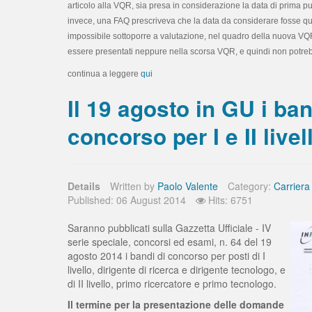
articolo alla VQR, sia presa in considerazione la data di prima p
invece, una FAQ prescriveva che la data da considerare fosse quell
impossibile sottoporre a valutazione, nel quadro della nuova VQR gl
essere presentati neppure nella scorsa VQR, e quindi non potreb
continua a leggere
qui
Il 19 agosto in GU i ban
concorso per I e II livel
Details
Written by
Paolo Valente
Category:
Carriera
Published: 06 August 2014
Hits: 6751
Saranno pubblicati sulla Gazzetta Ufficiale - IV
serie speciale, concorsi ed esami, n. 64 del 19
agosto 2014 i bandi di concorso per posti di I
livello, dirigente di ricerca e dirigente tecnologo, e
di II livello, primo ricercatore e primo tecnologo.
Il termine per la presentazione delle domande