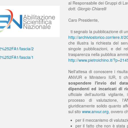
al Responsabile dei Gruppi di La
dott. Giorgio Chiarelli
Caro Presidente,
ti segnalo la pubblicazione di un
http://archiviostorico.corriere.
che illustra la richiesta del se
/02%252FA1/fascia/2
singole pubblicazioni, e del r
trasparenza nella pubblica ammin
/02%252FA1/fascia/1
http://www.pietroichino.it/?p=214
Nell'attesa di conoscere i risult
ANVUR e Ministero IUR, ti chi
sospendere l'invio del datab
dipendenti ed incaricati di ri
ufficiale dell'autorità vigilant
processo di valutazione, l
giuridicamente solido quanto aff
sul sito
www.anvur.org
, ovvero c
per il meccanismo di valutazio
per il fatto che non è stata