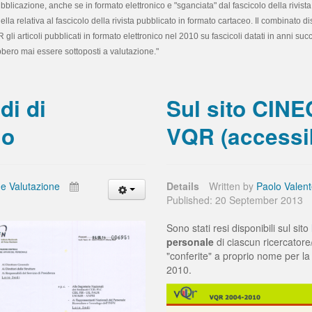
ubblicazione, anche se in formato elettronico e "sganciata" dal fascicolo della rivis
a relativa al fascicolo della rivista pubblicato in formato cartaceo. Il combinato d
i articoli pubblicati in formato elettronico nel 2010 su fascicoli datati in anni succe
bero mai essere sottoposti a valutazione."
di di
Sul sito CINEC
lo
VQR (accessibi
 e Valutazione
Details
Written by
Paolo Valen
Published: 20 September 2013
Sono stati resi disponibili sul sito
personale
di ciascun ricercatore
"conferite" a proprio nome per l
2010.