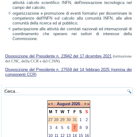
attività calcolo scientifico INFN, dell'innovazione tecnologica nel
campo del calcolo;
organizzazione e promozione di eventi formativi per disseminare le
competenze dell'INFN sul calcolo alla comunità INFN, alle altre
comunità della ricerca ed al pubblico;
partecipazione alle attività dei comitati nazionali ed internazionali di
coordinamento che operano nei settori di interesse della
Commissione.
Disposizione del Presidente n. 23942 del 17 dicembre 2021
(istituzione
del CNC, della CCR e del C3SN)
Disposizione del Presidente n. 27559 del 14 febbraio 2025 (nomina dei
componenti CCR)
«
<
August
2026
>
»
M
T
W
T
F
S
S
27
28
29
30
31
1
2
3
4
5
6
7
8
9
10
11
12
13
14
15
16