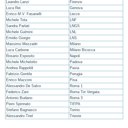
Leandro Lanzi
Firenze
Luca Rei
Genova
Enrico M.V. Fasanelli
Lecce
Michele Tota
LNF
Sandra Parlati
LNGS
Michele Gulmini
LNL
Emidio Giorgio
LNS
Massimo Mezzadri
Milano
Luca Carbone
Milano Bicocca
Rosario Esposito
Napoli
Michele Michelotto
Padova
Andrea Rappoldi
Pavia
Fabrizio Gentile
Perugia
Enrico Mazzoni
Pisa
Alessandro De Salvo
Roma 1
Federico Zani
Roma Tor Vergata
Antonio Budano
Roma 3
Piero Spinnato
TIFPA
Stefano Bagnasco
Torino
Alessandro Tirel
Trieste