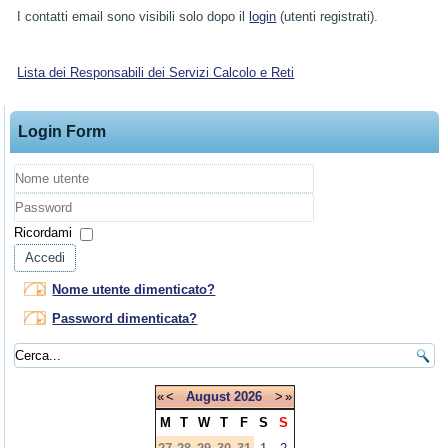
I contatti email sono visibili solo dopo il
login
(utenti registrati).
Lista dei Responsabili dei Servizi Calcolo e Reti
Login Form
Nome
utente
Password
Ricordami
Accedi
Nome utente dimenticato?
Password dimenticata?
«
<
August
2026
>
»
M
T
W
T
F
S
S