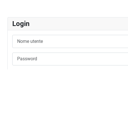
Login
Nome utente
Password
Ricordami
Password dimenticata?
Hai dimenticato il tuo nome utente?