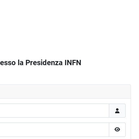
presso la Presidenza INFN
Mostra p