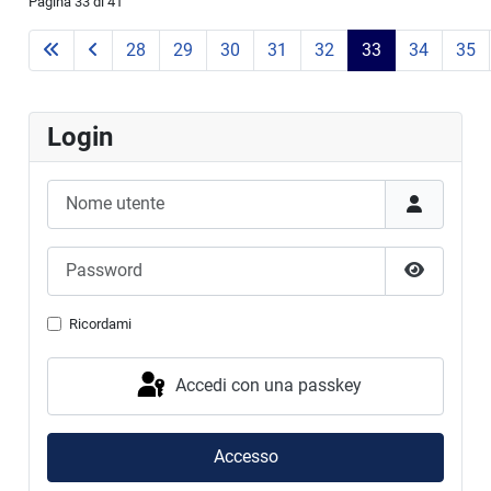
Pagina 33 di 41
28
29
30
31
32
33
34
35
Login
Nome utente
Password
Mostra p
Ricordami
Accedi con una passkey
Accesso