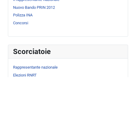
Nuovo Bando PRIN 2012
Polizza INA
Concorsi
Scorciatoie
Rappresentante nazionale
Elezioni RNRT
Concorsi
Contratto
CUG
Sindacati
Polizza Sanitaria
Resoconti CD (link esterno)