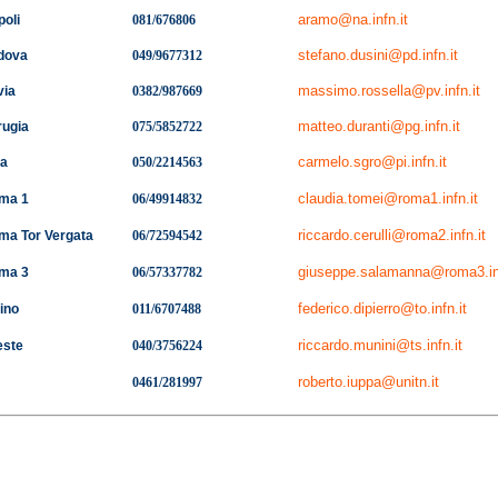
aramo@na.infn.it
poli
081/676806
stefano.dusini@pd.infn.it
adova
049/9677312
massimo.rossella@pv.infn.it
via
0382/987669
matteo.duranti@pg.infn.it
rugia
075/5852722
carmelo.sgro@pi.infn.it
sa
050/2214563
claudia.tomei@roma1.infn.it
oma 1
06/49914832
riccardo.cerulli@roma2.infn.it
ma Tor Vergata
06/72594542
giuseppe.salamanna@roma3.inf
oma 3
06/57337782
federico.dipierro@to.infn.it
rino
011/6707488
riccardo.munini@ts.infn.it
este
040/3756224
roberto.iuppa@unitn.it
0461/281997