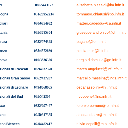
elisabetta.bissaldi@ba.infn.it
ri
080/5443172
tommaso.chiarusi@bo.infn.it
ologna
051/20952234
matteo.cadeddu@ca.infn.it
liari
070/6754982
giuseppe.andronico@ct.infn.it
atania
095/3785304
pagano@fe.infn.it
rrara
0532/974348
nicola.mori@fi.infn.it
renze
055/4572660
sergio.didomizio@ge.infn.it
enova
010/3536326
marco.angelucci@lnf.infn.it
ionali di Frascati
06/94032370
marcello.messina@lngs.infn.it
zionali Gran Sasso
0862/437207
oscar.azzolini@lnl.infn.it
zionali di Legnaro
049/8068665
riccobene@lns.infn.it
zionali del Sud
095/542304
lorenzo.perrone@le.infn.it
cce
0832/297
467
alessandra.re@mi.infn.it
lano
02/50317385
silvia.capelli@mib.infn.it
lano Bicocca
02/64482417