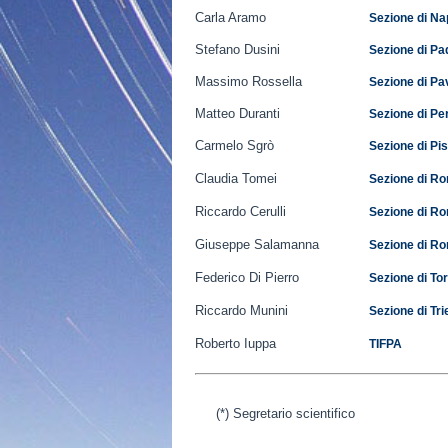
Carla Aramo
Sezione di Na
Stefano Dusini
Sezione di P
Massimo Rossella
Sezione di Pa
Matteo Duranti
Sezione di Pe
Carmelo Sgrò
Sezione di Pi
Claudia Tomei
Sezione di R
Riccardo Cerulli
Sezione di Ro
Giuseppe Salamanna
Sezione di R
Federico Di Pierro
Sezione di To
Riccardo Munini
Sezione di Tri
Roberto Iuppa
TIFPA
(*) Segretario scientifico