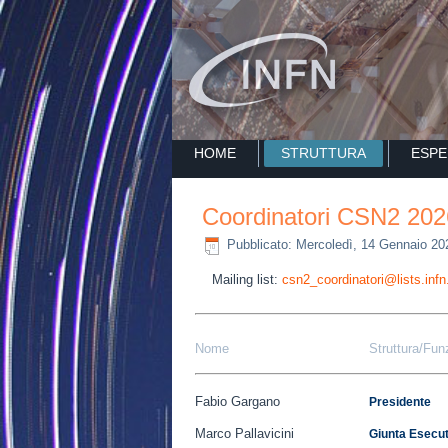
HOME
STRUTTURA
ESPE
Coordinatori CSN2 202
Pubblicato: Mercoledì, 14 Gennaio 20
Mailing list:
csn2_coordinatori@lists.infn.
Nome
Struttura/Fun
Fabio Gargano
Presidente
Marco Pallavicini
Giunta Esecut