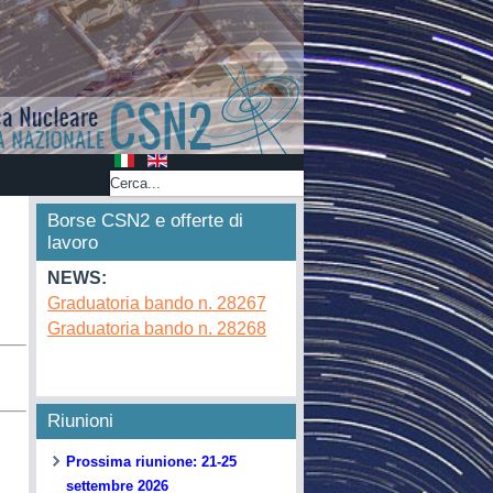
Borse CSN2 e offerte di
lavoro
NEWS:
Graduatoria bando n. 28267
Graduatoria bando n. 28268
Riunioni
Prossima riunione: 21-25
settembre 2026