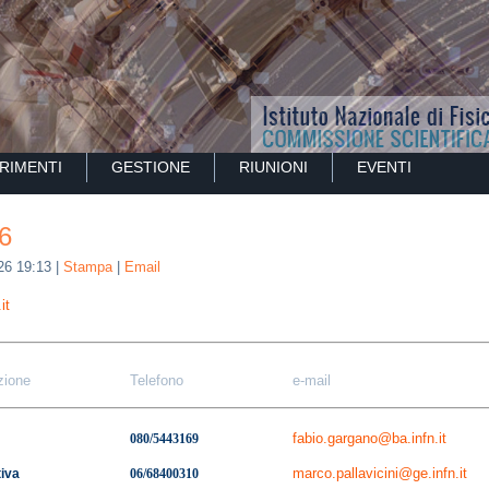
RIMENTI
GESTIONE
RIUNIONI
EVENTI
6
26 19:13
|
Stampa
|
Email
it
zione
Telefono
e-mail
fabio.gargano@ba.infn.it
080/5443169
marco.pallavicini@ge.infn.it
iva
06/68400310