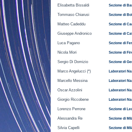
Elisabetta Bissaldi
Sezione di Ba
Tommaso Chiarusi
Sezione di B
Matteo Cadeddu
Sezione di Cag
Giuseppe Andronico
Sezione di C
Luca Pagano
Sezione di Fe
Nicola Mori
Sezione di Fi
Sergio Di Domizio
Sezione di G
Marco Angelucci (*)
Laboratori Naz
Marcello Messina
Laboratori Na
Oscar Azzolini
Laboratori Na
Giorgio Riccobene
Laboratori Na
Lorenzo Perrone
Sezione di Le
Alessandra Re
Sezione di Mi
Silvia Capelli
Sezione di Mi