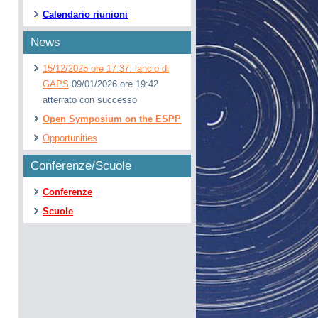
Calendario riunioni
News
15/12/2025 ore 17:37: lancio di
GAPS
09/01/2026 ore 19:42
atterrato con successo
Open Symposium on the ESPP
Opportunities
Conferenze/Scuole
Conferenze
Scuole