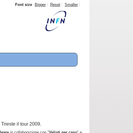
Font size
Bigger
Reset
Smaller
Trieste il tour 2009.
leare
in collaborazione con "
Velisti per caso
" e