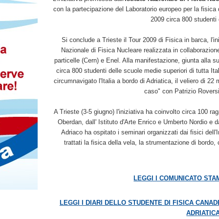
con la partecipazione del Laboratorio europeo per la fisica d
2009 circa 800 studenti d
Si conclude a Trieste il Tour 2009 di Fisica in barca, l'ini
Nazionale di Fisica Nucleare realizzata in collaborazione
particelle (Cern) e Enel. Alla manifestazione, giunta alla 
circa 800 studenti delle scuole medie superiori di tutta Ita
circumnavigato l'Italia a bordo di Adriatica, il veliero di 2
caso" con Patrizio Rovers
A Trieste (3-5 giugno) l'iniziativa ha coinvolto circa 100 r
Oberdan, dall' Istituto d'Arte Enrico e Umberto Nordio e d
Adriaco ha ospitato i seminari organizzati dai fisici dell'
trattati la fisica della vela, la strumentazione di bordo
LEGGI I COMUNICATO STA
LEGGI I DIARI DELLO STUDENTE DI FISICA CANA
ADRIATIC