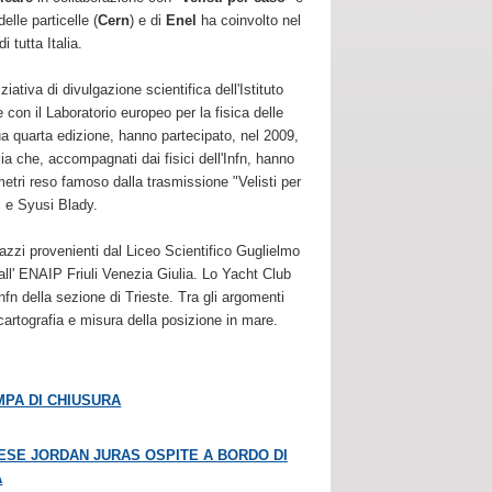
elle particelle (
Cern
) e di
Enel
ha coinvolto nel
i tutta Italia.
ziativa di divulgazione scientifica dell'Istituto
 con il Laboratorio europeo per la fisica delle
sua quarta edizione, hanno partecipato, nel 2009,
lia che, accompagnati dai fisici dell'Infn, hanno
2 metri reso famoso dalla trasmissione "Velisti per
i e Syusi Blady.
agazzi provenienti dal Liceo Scientifico Guglielmo
all' ENAIP Friuli Venezia Giulia. Lo Yacht Club
Infn della sezione di Trieste. Tra gli argomenti
, cartografia e misura della posizione in mare.
MPA DI CHIUSURA
DESE JORDAN JURAS OSPITE A BORDO DI
A