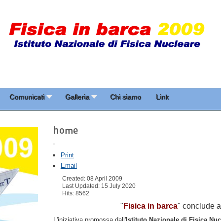
Comunicati
Galleria
Chi siamo
Link
home
Print
Email
Created: 08 April 2009
Last Updated: 15 July 2020
Hits: 8562
"
Fisica in barca
" conclude a 
L'iniziativa promossa dall'
Istituto Nazionale di Fisica Nuc