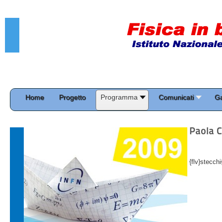
Home
Progetto
Programma
Comunicati
Ga
Paola C
{flv}stecchi{