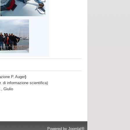
azione P. Auger
)
di informazione scientifica)
, Giulio
Powered by
Joomla!®