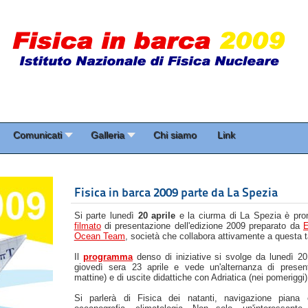
Comunicati
Galleria
Chi siamo
Link
Fisica in barca 2009 parte da La Spezia
Si parte lunedì
20 aprile
e la ciurma di La Spezia è pron
filmato
di presentazione dell'edizione 2009 preparato da
E
Ocean Team
, società che collabora attivamente a questa 
Il
programma
denso di iniziative si svolge da lunedì 20 
giovedì sera 23 aprile e vede un'alternanza di present
mattine) e di uscite didattiche con Adriatica (nei pomeriggi)
Si parlerà di Fisica dei natanti, navigazione piana e