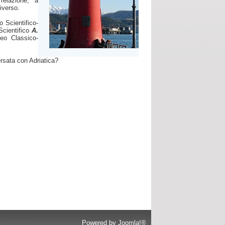
 relazione, a
iverso.
o Scientifico-
Scientifico
A.
ceo Classico-
ersata con Adriatica?
Powered by
Joomla!®