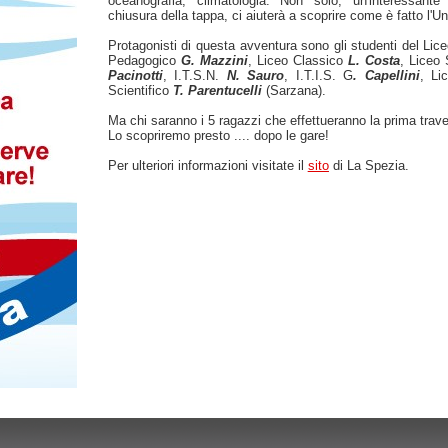
oceanografia, climatologia. Non solo, un'interessante
chiusura della tappa, ci aiuterà a scoprire come è fatto l'Un
Protagonisti di questa avventura sono gli studenti del Lice
Pedagogico
G. Mazzini
, Liceo Classico
L. Costa
, Liceo 
Pacinotti
, I.T.S.N.
N. Sauro
, I.T.I.S. G
. Capellini
, Li
Scientifico
T. Parentucelli
(Sarzana).
Ma chi saranno i 5 ragazzi che effettueranno la prima trav
Lo scopriremo presto .... dopo le gare!
Per ulteriori informazioni visitate il
sito
di La Spezia.