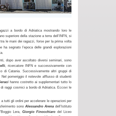
agazzi a bordo di Adriatica mostrando loro le
no superiore della stazione a terra dell’INFN, si
tra le mani dei ragazzi, forse per la prima volta
e ha segnato l’epoca delle grandi esplorazioni
ta.
anti, dopo aver ascoltato diversi seminari, sono
elli
, ricercatore INFN e successivamente con
co di Catania. Successivamente altri gruppi di
 Nel pomeriggio il notevole afflusso di studenti
Geraci
hanno costretto ai supplementari tutto lo
e di raggi cosmici a bordo di Adriatica. Eccovi le
a tutti gli ordini per accelerare le operazioni per
rasferimento sono
Alessandro Arena
dell’Istituto
o“Boggio Lera,
Giorgio Finocchiaro
del Liceo