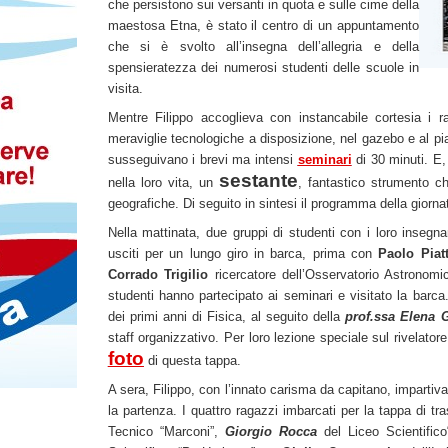
che persistono sui versanti in quota e sulle cime della
maestosa Etna, è stato il centro di un appuntamento
che si è svolto all’insegna dell’allegria e della
spensieratezza dei numerosi studenti delle scuole in
visita.
Mentre Filippo accoglieva con instancabile cortesia i r
meraviglie tecnologiche a disposizione, nel gazebo e al pia
susseguivano i brevi ma intensi
seminari
di 30 minuti. E, 
sestante
nella loro vita, un
, fantastico strumento ch
geografiche. Di seguito in sintesi il programma della giorna
Nella mattinata, due gruppi di studenti con i loro insegn
usciti per un lungo giro in barca, prima con
Paolo Piatt
Corrado Trigilio
ricercatore dell’Osservatorio Astronomi
studenti hanno partecipato ai seminari e visitato la barca.
dei primi anni di Fisica, al seguito della
prof.ssa Elena 
staff organizzativo. Per loro lezione speciale sul rivelator
foto
di questa tappa.
A sera, Filippo, con l’innato carisma da capitano, impartiva 
la partenza. I quattro ragazzi imbarcati per la tappa di t
Tecnico “Marconi”,
Giorgio Rocca
del Liceo Scientific