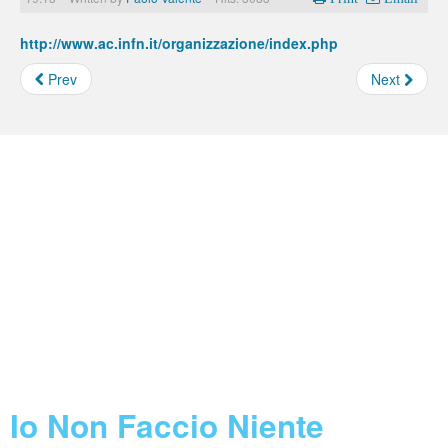
http://www.ac.infn.it/organizzazione/index.php
Prev
Next
Borse e Assegni INFN
Feed not found.
Concorsi INFN
Feed not found.
Call Horizon 2020
Feed not found.
Blog
Io Non Faccio Niente