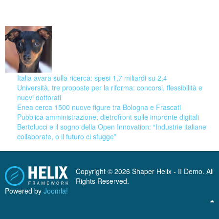
09 August 2026
Italia avara sulla ricerca: spesi 1,7 miliardi su 2,4
Università, tre proposte per la riforma: concorsi, flessibilità e
nuovi dottorati
Enea cerca 1500 nuove figure tra Bologna e Frascati
Pubblica amministrazione: dietrofront sulle impronte digitali
Bertolucci e il sogno della Open Innovation: “Industrie italiane
collaborate, o il futuro ci sfugge”
Copyright © 2026 Shaper Helix - II Demo. All
Rights Reserved.
Powered by
Joomla!