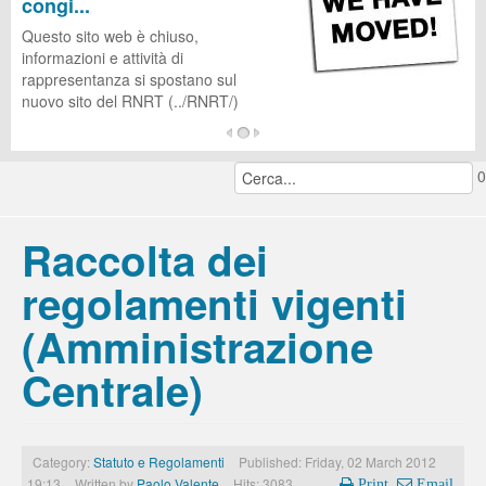
congi...
CUG
Questo sito web è chiuso,
informazioni e attività di
rappresentanza si spostano sul
nuovo sito del RNRT (../RNRT/)
...
0
continua a leggere...
Raccolta dei
regolamenti vigenti
(Amministrazione
Centrale)
Category:
Statuto e Regolamenti
Published: Friday, 02 March 2012
19:13
Written by
Paolo Valente
Hits: 3083
Print
Email