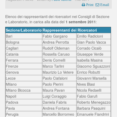
Print
Email
Elenco dei rappresentanti dei ricercatori nei Consigli di Sezione
e Laboratorio, in carica alla data del
1 settembre 2011
:
Sezione/Laboratorio
Rappresentanti dei Ricercatori
Bari
Fabio Gargano
Emilio Radicioni
Bologna
Andrea Perrotta
Gian Paolo Vacca
Cagliari
Rudolf Oldeman
Corrado Cicalò
Catania
Rossella Caruso
Giuseppe Verde
Ferrara
Denis Comelli
Isabella Masina
Firenze
Marco Tarlini
Giacomo Sguazzoni
Genova
Maurizio Lo Vetere
Enrico Robutti
Lecce
Paolo Ciafaloni
Giovanni Marsella
Milano
Paolo Pierini
Nives Blasi
Milano Bicocca
Maura Pavan
Nicola Redaelli
Napoli
Luigi Coraggio
Fabio Garufi
Padova
Daniela Fabris
Roberto Menegazzo
Pavia
Andrea Fontana
Barbara Pasquini
Perugia
Marcello Borromeo
Emanuele Fiandrini