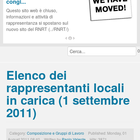
congi...
CUG
Questo sito web è chiuso,
informazioni e attività di
rappresentanza si spostano sul
nuovo sito del RNRT (../RNRT/)
...
0
continua a leggere...
Elenco dei
rappresentanti locali
in carica (1 settembre
2011)
Category:
Composizione e Gruppi di Lavoro
Published: Monday, 01
August 2011 08:40
Written by
Paolo Valente
Hits: 3871