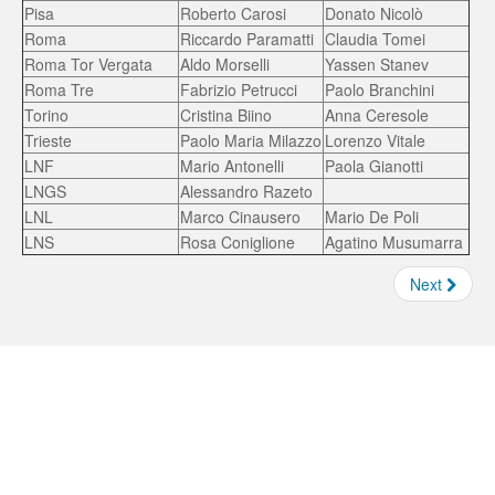
Pisa
Roberto Carosi
Donato Nicolò
Roma
Riccardo Paramatti
Claudia Tomei
Roma Tor Vergata
Aldo Morselli
Yassen Stanev
Roma Tre
Fabrizio Petrucci
Paolo Branchini
Torino
Cristina Biino
Anna Ceresole
Trieste
Paolo Maria Milazzo
Lorenzo Vitale
LNF
Mario Antonelli
Paola Gianotti
LNGS
Alessandro Razeto
LNL
Marco Cinausero
Mario De Poli
LNS
Rosa Coniglione
Agatino Musumarra
Next
Borse e Assegni INFN
Feed not found.
Concorsi INFN