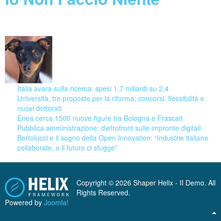
08 August 2026
Italia avara sulla ricerca: spesi 1,7 miliardi su 2,4
Università, tre proposte per la riforma: concorsi, flessibilità e
nuovi dottorati
Enea cerca 1500 nuove figure tra Bologna e Frascati
Pubblica amministrazione: dietrofront sulle impronte digitali
Bertolucci e il sogno della Open Innovation: “Industrie italiane
collaborate, o il futuro ci sfugge”
Copyright © 2026 Shaper Helix - II Demo. All
Rights Reserved.
Powered by
Joomla!