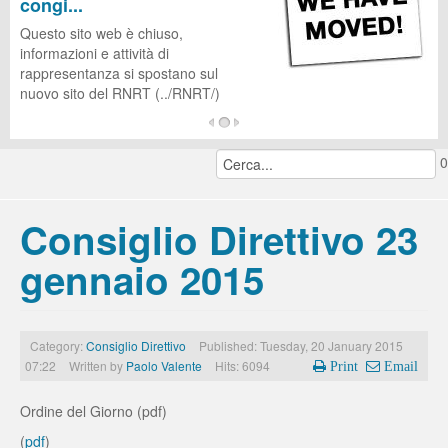
congi...
CUG
Questo sito web è chiuso,
informazioni e attività di
rappresentanza si spostano sul
nuovo sito del RNRT (../RNRT/)
...
0
continua a leggere...
Consiglio Direttivo 23
gennaio 2015
Category:
Consiglio Direttivo
Published: Tuesday, 20 January 2015
07:22
Written by
Paolo Valente
Hits: 6094
Print
Email
Ordine del Giorno (pdf)
(
pdf
)