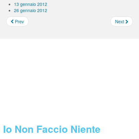
13 gennaio 2012
26 gennaio 2012
Prev
Next
Borse e Assegni INFN
Feed not found.
Concorsi INFN
Feed not found.
Call Horizon 2020
Feed not found.
Blog
Io Non Faccio Niente