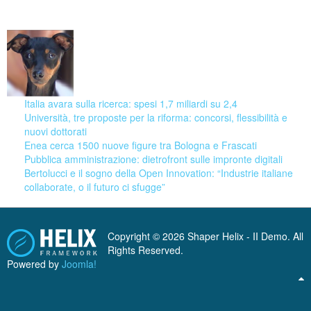
08 August 2026
Italia avara sulla ricerca: spesi 1,7 miliardi su 2,4
Università, tre proposte per la riforma: concorsi, flessibilità e
nuovi dottorati
Enea cerca 1500 nuove figure tra Bologna e Frascati
Pubblica amministrazione: dietrofront sulle impronte digitali
Bertolucci e il sogno della Open Innovation: “Industrie italiane
collaborate, o il futuro ci sfugge”
Copyright © 2026 Shaper Helix - II Demo. All
Rights Reserved.
Powered by
Joomla!