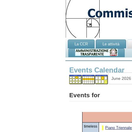
La CCR
Le attività
Events Calendar
Events for
timeless
Piano Triennal