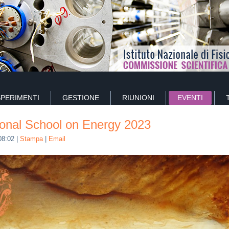
SPERIMENTI
GESTIONE
RIUNIONI
EVENTI
ional School on Energy 2023
08:02
|
Stampa
|
Email