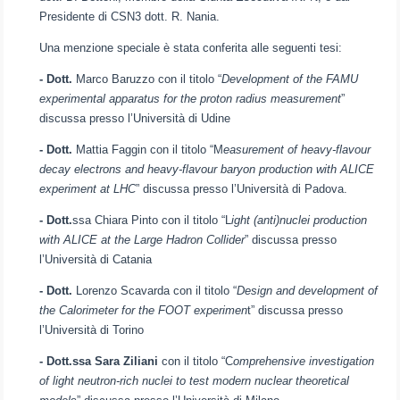
Presidente di CSN3 dott. R. Nania.
Una menzione speciale è stata conferita alle seguenti tesi:
- Dott.
Marco Baruzzo con il titolo “
Development of the FAMU
experimental apparatus for the proton radius measurement
”
discussa presso l’Università di Udine
- Dott.
Mattia Faggin con il titolo “M
easurement of heavy-flavour
decay electrons and heavy-flavour baryon production with ALICE
experiment at LHC
” discussa presso l’Università di Padova.
- Dott.
ssa Chiara Pinto con il titolo “L
ight (anti)nuclei production
with ALICE at the Large Hadron Collider
” discussa presso
l’Università di Catania
- Dott.
Lorenzo Scavarda con il titolo “
Design and development of
the Calorimeter for the FOOT experimen
t” discussa presso
l’Università di Torino
- Dott.ssa Sara Ziliani
con il titolo “C
omprehensive investigation
of light neutron-rich nuclei to test modern nuclear theoretical