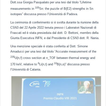
Dott.ssa Giorgia Pasqualato per una tesi dal titolo “Lifetime
105
measurements in
Sn: the puzzle of B(E2) strengths in Sn
isotopes” discussa presso l’Università di Padova.
La cerimonia di conferimento si è svolta durante la riunione della
CSN3 del 22 Aprile 2022 tenuta presso i Laboratori Nazionali di
Frascati ed è stata presieduta dal dott. D. Bettoni, membro della
Giunta Esecutiva INFN, e dal Presidente di CSN3 dott. R. Nania.
Una menzione speciale è stata conferita al Dott. Simone
Amaducci per una tesi dal titolo “Accurate measurement of the
235
U(n,f) cross section at n_TOF between thermal energy and
6
10
170 keV, relative to
Li(n,t) and
B(n,α)” discussa presso
l’Università di Catania.