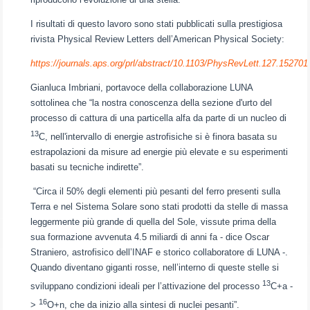
I risultati di questo lavoro sono stati pubblicati sulla prestigiosa
rivista Physical Review Letters dell’American Physical Society:
https://journals.aps.org/prl/abstract/10.1103/PhysRevLett.127.152701
Gianluca Imbriani, portavoce della collaborazione LUNA
sottolinea che “la nostra conoscenza della sezione d'urto del
processo di cattura di una particella alfa da parte di un nucleo di
13
C, nell'intervallo di energie astrofisiche si è finora basata su
estrapolazioni da misure ad energie più elevate e su esperimenti
basati su tecniche indirette”.
“Circa il 50% degli elementi più pesanti del ferro presenti sulla
Terra e nel Sistema Solare sono stati prodotti da stelle di massa
leggermente più grande di quella del Sole, vissute prima della
sua formazione avvenuta 4.5 miliardi di anni fa - dice Oscar
Straniero, astrofisico dell’INAF e storico collaboratore di LUNA -.
Quando diventano giganti rosse, nell’interno di queste stelle si
13
sviluppano condizioni ideali per l’attivazione del processo
C+a -
16
>
O+n, che da inizio alla sintesi di nuclei pesanti”.