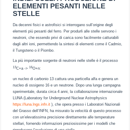
ELEMENTI PESANTI NELLE
STELLE
Da decenni fisici e astrofisici si interrogano sull’origine degli
elementi più pesanti del ferro. Per produrli alle stelle servono i
neutroni, che essendo privi di carica sono facilmente catturabili
dagli altri ioni, permettendo la sintesi di elementi come il Cadmio,
il Tungsteno o il Piombo.
La più importante sorgente di neutroni nelle stelle è il processo
13
16
C+a ->
O+n:
un nucleo di carbonio 13 cattura una particella alfa e genera un
nucleo di ossigeno 16 e un neutrone. Dopo una lunga campagna
sperimentale, durata circa 4 anni, la collaborazione internazionale
LUNA (Laboratory for Underground Nuclear Astrophysics
https://luna.lngs.infn.it
), che opera presso i Laboratori Nazionali
del Grasso dell’INFN, ha misurato la velocità di questo processo
con un’elevatissima precisione direttamente alle temperature
stellari, fornendo informazioni preziosissime per i modelli che
riproducono l’evoluzione di una stella.