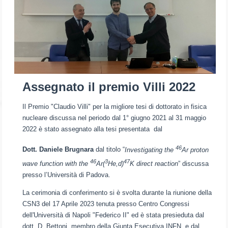
Assegnato il premio Villi 2022
Il Premio "Claudio Villi" per la migliore tesi di dottorato in fisica
nucleare discussa nel periodo dal 1° giugno 2021 al 31 maggio
2022 è stato assegnato alla tesi presentata dal
46
Dott. Daniele Brugnara
dal titolo “
Investigating the
Ar proton
46
3
47
wave function with the
Ar(
He,d)
K direct reaction
” discussa
presso l’Università di Padova.
La cerimonia di conferimento si è svolta durante la riunione della
CSN3 del 17 Aprile 2023 tenuta presso Centro Congressi
dell'Università di Napoli "Federico II" ed è stata presieduta dal
dott. D. Bettoni, membro della Giunta Esecutiva INFN, e dal