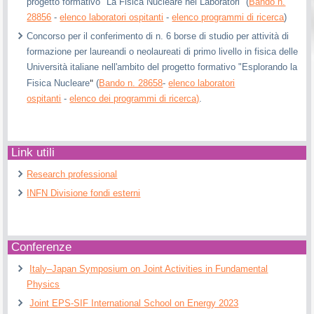
progetto formativo "La Fisica Nucleare nei Laboratori" (
Bando n.
28856
-
elenco laboratori ospitanti
-
elenco programmi di ricerca
)
Concorso per il conferimento di n. 6 borse di studio per attività di
formazione per laureandi o neolaureati di primo livello in fisica delle
Università italiane nell'ambito del progetto formativo "Esplorando la
"
Fisica Nucleare
(
Bando n. 28658
-
elenco laboratori
ospitanti
-
elenco dei programmi di ricerca)
.
Link utili
Research professional
INFN Divisione fondi esterni
Conferenze
Italy–Japan Symposium on Joint Activities in Fundamental
Physics
Joint EPS-SIF International School on Energy 2023