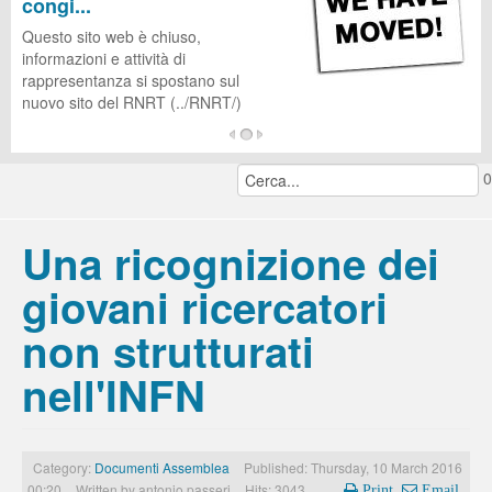
congi...
CUG
Questo sito web è chiuso,
informazioni e attività di
rappresentanza si spostano sul
nuovo sito del RNRT (../RNRT/)
...
0
continua a leggere...
Una ricognizione dei
giovani ricercatori
non strutturati
nell'INFN
Category:
Documenti Assemblea
Published: Thursday, 10 March 2016
00:20
Written by
antonio passeri
Hits: 3043
Print
Email