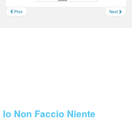
Prev
Next
Borse e Assegni INFN
Feed not found.
Concorsi INFN
Feed not found.
Call Horizon 2020
Feed not found.
Blog
Io Non Faccio Niente
08 August 2026