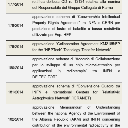
rettifica delibera CD n. 13134 relativa alla nomina
177/2014
del Responsabile del Gruppo Collegato di Parma
approvazione schema di “Coownership Intellectual
Property Rights Agreement” tra INFN e CERN per
178/2014
produzione di lastre di bakelite a bassa resistività
utilizzate per Esp. HEP
approvazione “Collaboration Agreement KM2185/FP
179/2014
for the “HEPTech” Tecnology Transfer Network”
approvazione schema di “Accordo di Collaborazione
per lo sviluppo di un chip microelettronico per
180/2014
applicazioni in radioterapia” tra INFN e
DE.TEC.TOR”
approvazione schema di “Convenzione Quadro tra
181/2014
INFN e International Centers for Relatistivic
Astrophysics Network” (ICRANET)
approvazione Memorandum of Understanding
between the national Agency of the Environment of
182/2014
the Albania Republic (AKM) and INFN concerning
distribution of the environmental radioactivity in the