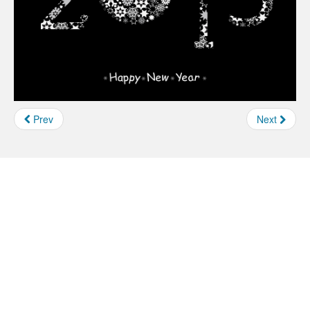
Prev
Next
Borse e Assegni INFN
Feed not found.
Concorsi INFN
Feed not found.
Call Horizon 2020
Feed not found.