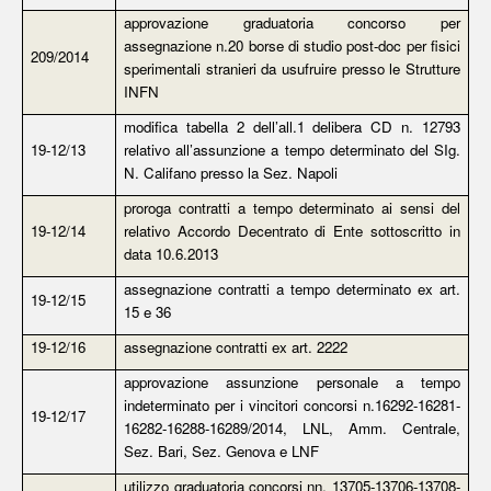
approvazione graduatoria concorso per
assegnazione n.20 borse di studio post-doc per fisici
209/2014
sperimentali stranieri da usufruire presso le Strutture
INFN
modifica tabella 2 dell’all.1 delibera CD n. 12793
19-12/13
relativo all’assunzione a tempo determinato del SIg.
N. Califano presso la Sez. Napoli
proroga contratti a tempo determinato ai sensi del
19-12/14
relativo Accordo Decentrato di Ente sottoscritto in
data 10.6.2013
assegnazione contratti a tempo determinato ex art.
19-12/15
15 e 36
19-12/16
assegnazione contratti ex art. 2222
approvazione assunzione personale a tempo
indeterminato per i vincitori concorsi n.16292-16281-
19-12/17
16282-16288-16289/2014, LNL, Amm. Centrale,
Sez. Bari, Sez. Genova e LNF
utilizzo graduatoria concorsi nn. 13705-13706-13708-