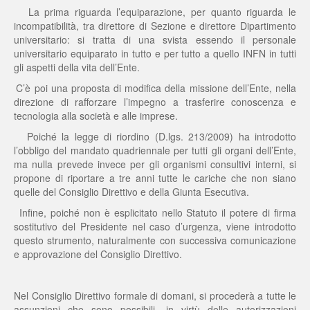
-
La prima riguarda l’equiparazione, per quanto riguarda le
incompatibilità, tra direttore di Sezione e direttore Dipartimento
universitario: si tratta di una svista essendo il personale
universitario equiparato in tutto e per tutto a quello INFN in tutti
gli aspetti della vita dell’Ente.
-
C’è poi una proposta di modifica della missione dell’Ente, nella
direzione di rafforzare l’impegno a trasferire conoscenza e
tecnologia alla società e alle imprese.
-
Poiché la legge di riordino (D.lgs. 213/2009) ha introdotto
l’obbligo del mandato quadriennale per tutti gli organi dell’Ente,
ma nulla prevede invece per gli organismi consultivi interni, si
propone di riportare a tre anni tutte le cariche che non siano
quelle del Consiglio Direttivo e della Giunta Esecutiva.
-
Infine, poiché non è esplicitato nello Statuto il potere di firma
sostitutivo del Presidente nel caso d’urgenza, viene introdotto
questo strumento, naturalmente con successiva comunicazione
e approvazione del Consiglio Direttivo.
Nel Consiglio Direttivo formale di domani, si procederà a tutte le
assunzioni che sono possibili, in virtù delle autorizzazioni