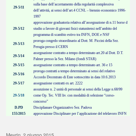
sulla base dell’accertamento della regolarità complessiva
29-5/11
dell’attività, ai sensi dell’art.4 CCNL – biennio economico 1996-
1997
approvazione graduatoria relativa all’assegnazione di n.11 borse d
29-5/12
studio a favore di giovani fisici statunitensi nell’ambito del
programma di scambio estivo tra INFN, DOE e NSF
proroga congedo straordinario al Dott. M. Piccini della Sez.
29-5/13
Perugia presso il CERN
assegnazione contratto a tempo determinato art.20 al Dott. D.T.
29-5/14
Palmer presso la Sez.
Milano (fondi STAR)
29-5/15
assegnazione contratto a tempo determinato art. 36 e 15
proroga contratti a tempo determinato ai sensi del relativo
29-5/16
Accordo Decentrato di Ente sottoscritto in data 10.6.2013
29-5/17
assegnazione contratti ex art. 2222
assunzione n. 2 unità di personale ai sensi della Legge n.68/99
29-5/18
come Op. Tec.
VIII liv. con modalità di selezione “corso-
concorso”
D.PD
Disciplianare Organizzativo Sez. Padova
155/2015
approvazione Disciplinare per l’applicazione del telelavoro INFN
Meyrin, 2 giugno 2015