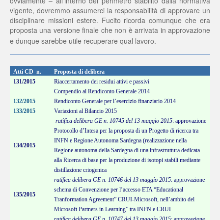
ovviamente – all’interno del perimetro stabilito dalla normativa
vigente, dovremmo assumerci la responsabilità di approvare un
disciplinare missioni estere. Fucito ricorda comunque che era
proposta una versione finale che non è arrivata in approvazione
e dunque sarebbe utile recuperare qual lavoro.
Atti CD n.
Proposta di delibera
131/2015
Riaccertamento dei residui attivi e passivi
Compendio al Rendiconto Generale 2014
132/2015
Rendiconto Generale per l’esercizio finanziario 2014
133/2015
Variazioni al Bilancio 2015
ratifica delibera GE n. 10745 del 13 maggio 2015
: approvazione
Protocollo d’Intesa per la proposta di un Progetto di ricerca tra
INFN e Regione Autonoma Sardegna (realizzazione nella
134/2015
Regione autonoma della Sardegna di una infrastruttura dedicata
alla Ricerca di base per la produzione di isotopi stabili mediante
distillazione criogenica
ratifica delibera GE n. 10746 del 13 maggio 2015
: approvazione
schema di Convenzione per l’accesso ETA “Educational
135/2015
Tranformation Agreement” CRUI-Microsoft, nell’ambito del
Microsoft Partners in Learning” tra INFN e CRUI
ratifica delibera GE n. 10747 del 13 maggio 2015
: approvazione