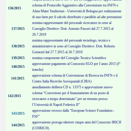
schema di Protocollo Aggiuntivo alla Convenzione tra INFN e
136/2015
Alma Mater Studiorum - Università di Bologna per realizzazione
di una farm per il calcolo distribuito e parallelo ad alte prestazioni
nomina rappresentante del personale ricercatore in seno al
137/2015
Consiglio Direttivo: Dott. Antonio Passeri dal 27.7.2015 al
26.7.2019
nomina rappresentante del personale tecnologo, tecnico e
138/2015
amministrativo in seno al Consiglio Direttivo: Dott. Roberto
Gomezel dal 27.7.2015 al 26.7.2019
139/2015
nomina componente del Consiglio Tecnico Scientifico
approvazione pagamento al Consorzio EGO per l’anno 2015 (I°
140/2015
tranche)
approvazione schema di Convenzione di Ricerca tra INFN e il
141/2015
Centro Italia Ricerche Aerospaziali (CIRA)
annullamento delibera CD n. 13375 e approvazione nuovo
schema “Convezione per il finanziamento di un posto di
142/2015
ricercatore a tempo determinato” per un triennio presso
l’Università di Napoli Federico II”
approvazione recesso dalla “European Science Foundation -
143/2015
ESF”
approvazione proroga ulteriori cinque anni del Consorzio IRICH
144/2015
(COIRICH)