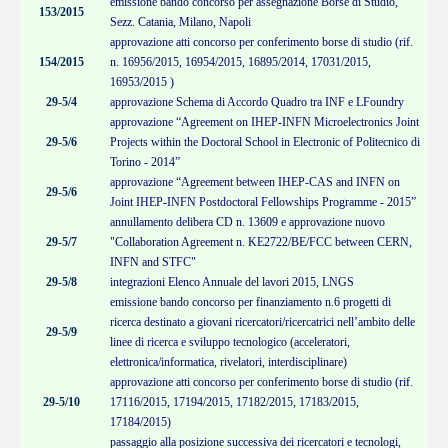
emissione bando concorso per assegnazione Borse di Studio,
153/2015
Sezz.
Catania, Milano, Napoli
approvazione atti concorso per conferimento borse di studio (rif.
154/2015
n. 16956/2015, 16954/2015, 16895/2014, 17031/2015,
16953/2015 )
29-5/4
approvazione Schema di Accordo Quadro tra INF e LFoundry
approvazione “Agreement on IHEP-INFN Microelectronics Joint
29-5/6
Projects within the Doctoral School in Electronic of Politecnico di
Torino - 2014”
approvazione “Agreement between IHEP-CAS and INFN on
29-5/6
Joint IHEP-INFN Postdoctoral Fellowships Programme - 2015”
annullamento delibera CD n. 13609 e approvazione nuovo
29-5/7
"Collaboration Agreement n. KE2722/BE/FCC between CERN,
INFN and STFC"
29-5/8
integrazioni Elenco Annuale del lavori 2015, LNGS
emissione bando concorso per finanziamento n.6 progetti di
ricerca destinato a giovani ricercatori/ricercatrici nell’ambito delle
29-5/9
linee di ricerca e sviluppo tecnologico (acceleratori,
elettronica/informatica, rivelatori, interdisciplinare)
approvazione atti concorso per conferimento borse di studio (rif.
29-5/10
17116/2015, 17194/2015, 17182/2015, 17183/2015,
17184/2015)
passaggio alla posizione successiva dei ricercatori e tecnologi,