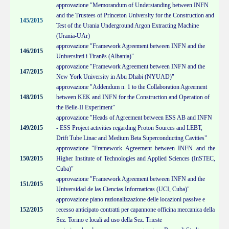
approvazione "Memorandum of Understanding between INFN
and the Trustees of Princeton University for the Construction and
145/2015
Test of the Urania Underground Argon Extracting Machine
(Urania-UAr)
approvazione "Framework Agreement between INFN and the
146/2015
Universiteti i Tiranës (Albania)"
approvazione "Framework Agreement between INFN and the
147/2015
New York University in Abu Dhabi (NYUAD)"
approvazione "Addendum n. 1 to the Collaboration Agreement
148/2015
between KEK and INFN for the Construction and Operation of
the Belle-II Experiment"
approvazione "Heads of Agreement between ESS AB and INFN
149/2015
- ESS Project activities regarding Proton Sources and LEBT,
Drift Tube Linac and Medium Beta Superconducting Cavities"
approvazione "Framework Agreement between INFN and the
150/2015
Higher Institute of Technologies and Applied Sciences (InSTEC,
Cuba)"
approvazione "Framework Agreement between INFN and the
151/2015
Universidad de las Ciencias Informaticas (UCI, Cuba)"
approvazione piano razionalizzazione delle locazioni passive e
152/2015
recesso anticipato contratti per capannone officina meccanica della
Sez.
Torino e locali ad uso della Sez. Trieste