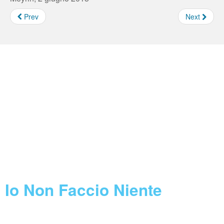
Prev
Next
Borse e Assegni INFN
Feed not found.
Concorsi INFN
Feed not found.
Call Horizon 2020
Feed not found.
Blog
Io Non Faccio Niente
07 August 2026