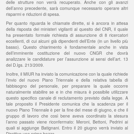
delle strutture non verrà recuperato. Anche con gli avanzi
dell’anno precedente, sarà comunque necessario operare altri
risparmi e riduzioni di spesa.
Per quanto riguarda le chiamate dirette, si è ancora in attesa
della risposta dei ministeri vigilanti al quesito del CNR, il quale
ha presentato formale richiesta di assunzione di 8 ricercatori
eccellenti, di cui alcuni già dipendenti dell’Ente (in un livello più
basso). Questo chiarimento è fondamentale anche in vista
dell’imminente costituzione del nuovo CNGR che dovrà
analizzare le candidature per l’assunzione ai sensi dell’art. 13
del D.lgs. 213/2009.
Inoltre, il MIUR ha inviato la comunicazione con la quale richiede
l’invio del nuovo Piano Triennale e della relativa tabella di
fabbisogno del personale, per preparare la quale occorre
naturalmente stabilire se e in che misura è possibile utilizzare
questo specifico canale di reclutamento previsto dalla legge. A
tale proposito il Presidente comunica che la scadenza per il
nuovo Piano Triennale è per la fine del mese di giugno, e che il
gruppo di lavoro che così bene aveva coordinato la stesura
l’anno passato viene riconfermato: Meroni, Bettoni, Pedrini ai
quali si aggiunge Batignani. Entro il 20 giugno verrà inviato al
Direttivo una prima bozza.