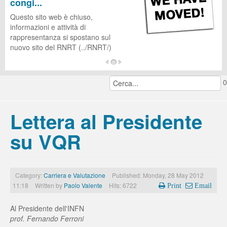
congi...
CUG
Questo sito web è chiuso,
informazioni e attività di
rappresentanza si spostano sul
nuovo sito del RNRT (../RNRT/)
...
0
continua a leggere...
Lettera al Presidente
su VQR
Category:
Carriera e Valutazione
Published: Monday, 28 May 2012
11:18
Written by
Paolo Valente
Hits: 6722
Print
Email
Al Presidente dell'INFN
prof. Fernando Ferroni