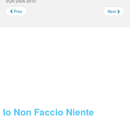
VQR 2004-2010
Prev
Next
Borse e Assegni INFN
Feed not found.
Concorsi INFN
Feed not found.
Call Horizon 2020
Feed not found.
Blog
Io Non Faccio Niente
07 August 2026