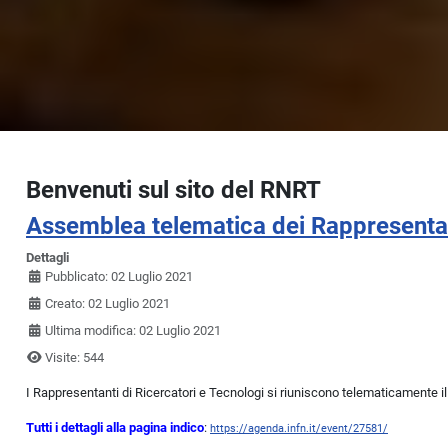
Benvenuti sul sito del RNRT
Assemblea telematica dei Rappresentant
Dettagli
Pubblicato: 02 Luglio 2021
Creato: 02 Luglio 2021
Ultima modifica: 02 Luglio 2021
Visite: 544
I Rappresentanti di Ricercatori e Tecnologi si riuniscono telematicamente il
Tutti i dettagli alla pagina indico
:
https://agenda.infn.it/event/27581/