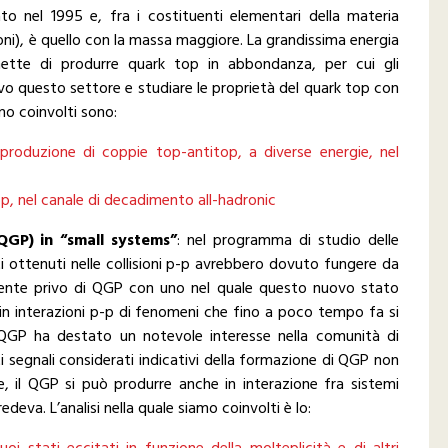
ato nel 1995 e, fra i costituenti elementari della materia
toni), è quello con la massa maggiore. La grandissima energia
mette di produrre quark top in abbondanza, per cui gli
vo questo settore e studiare le proprietà del quark top con
amo coinvolti sono:
i produzione di coppie top-antitop, a diverse energie, nel
op, nel canale di decadimento all-hadronic
QGP) in “small systems”
: nel programma di studio delle
ltati ottenuti nelle collisioni p-p avrebbero dovuto fungere da
gente privo di QGP con uno nel quale questo nuovo stato
in interazioni p-p di fenomeni che fino a poco tempo fa si
i QGP ha destato un notevole interesse nella comunità di
i segnali considerati indicativi della formazione di QGP non
e, il QGP si può produrre anche in interazione fra sistemi
eva. L’analisi nella quale siamo coinvolti è lo: