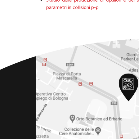
Studio della produzione di Upsilon e dei su
parametri in collisioni p-p