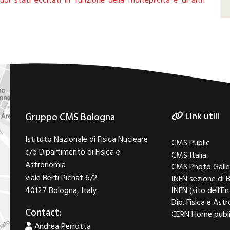
oi stati eccitati in funzione della molteplicità e di altri
Link utili
Gruppo CMS Bologna
Istituto Nazionale di Fisica Nucleare
CMS Public
c/o Dipartimento di Fisica e
CMS Italia
Astronomia
CMS Photo Galle
viale Berti Pichat 6/2
INFN sezione di 
40127 Bologna, Italy
INFN (sito dell’En
Dip. Fisica e As
Contact:
CERN Home publ
Andrea Perrotta