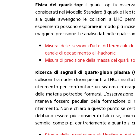
Fisica del quark top
: il quark top fu osserv
considerati nel Modello Standard (i quark e i lep
alla quale avvengono le collisioni a LHC per
esperimenti possono esplorare in modo più incisi
maggiore precisione. Le analisi dati nelle quali si
Misura delle sezioni d'urto differenziali d
canale di decadimento all-hadronic
Misura di precisione della massa del quark t
Ricerca di segnali di quark-gluon plasma (
collisioni fra nuclei di ioni pesanti a LHC, i risu
riferimento per confrontare un sistema intera
della materia potrebbe formarsi. L’osservazione 
riteneva fossero peculiari della formazione d
riferimento. Non è chiaro a questo punto se cert
debbano essere più considerati tali o se, invec
semplici come p-p, contrariamente a quanto si cred