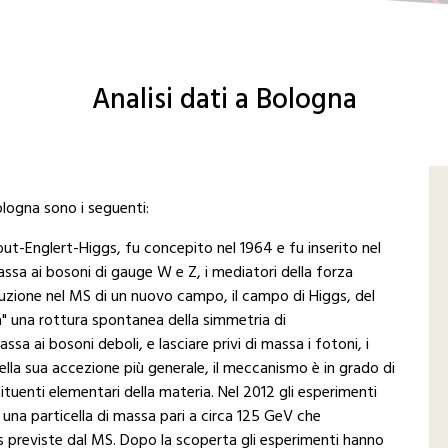
Analisi dati a Bologna
Bologna sono i seguenti:
out-Englert-Higgs, fu concepito nel 1964 e fu inserito nel
ssa ai bosoni di gauge W e Z, i mediatori della forza
oduzione nel MS di un nuovo campo, il campo di Higgs, del
ca" una rottura spontanea della simmetria di
a ai bosoni deboli, e lasciare privi di massa i fotoni, i
la sua accezione più generale, il meccanismo è in grado di
tituenti elementari della materia. Nel 2012 gli esperimenti
na particella di massa pari a circa 125 GeV che
s previste dal MS. Dopo la scoperta gli esperimenti hanno