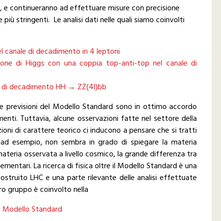
tà, e continueranno ad effettuare misure con precisione
iù stringenti. Le analisi dati nelle quali siamo coinvolti
el canale di decadimento in 4 leptoni
sone di Higgs con una coppia top-anti-top nel canale di
le di decadimento HH → ZZ(4l)bb
 le previsioni del Modello Standard sono in ottimo accordo
imenti. Tuttavia, alcune osservazioni fatte nel settore della
ioni di carattere teorico ci inducono a pensare che si tratti
, ad esempio, non sembra in grado di spiegare la materia
materia osservata a livello cosmico, la grande differenza tra
elementari. La ricerca di fisica oltre il Modello Standard è una
 costruito LHC e una parte rilevante delle analisi effettuate
tro gruppo è coinvolto nella
il Modello Standard