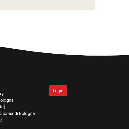
Login
ry
Bologna
te)
tronomia di Bologna
ic