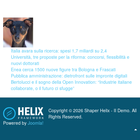
09 August 2026
Italia avara sulla ricerca: spesi 1,7 miliardi su 2,4
Università, tre proposte per la riforma: concorsi, flessibilità e
nuovi dottorati
Enea cerca 1500 nuove figure tra Bologna e Frascati
Pubblica amministrazione: dietrofront sulle impronte digitali
Bertolucci e il sogno della Open Innovation: “Industrie italiane
collaborate, o il futuro ci sfugge”
Copyright © 2026 Shaper Helix - II Demo. All
Rights Reserved.
Powered by
Joomla!