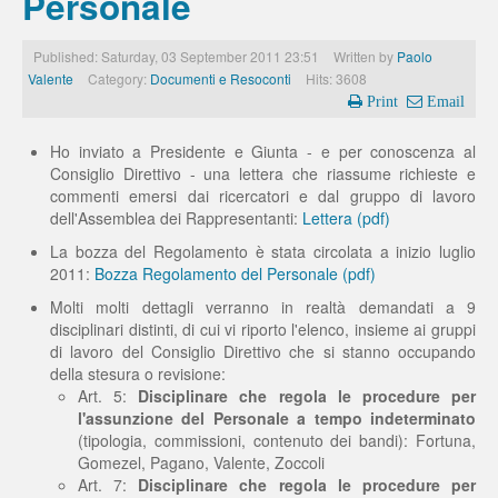
Personale
Published: Saturday, 03 September 2011 23:51
Written by
Paolo
Valente
Category:
Documenti e Resoconti
Hits: 3608
Print
Email
Ho inviato a Presidente e Giunta - e per conoscenza al
Consiglio Direttivo - una lettera che riassume richieste e
commenti emersi dai ricercatori e dal gruppo di lavoro
dell'Assemblea dei Rappresentanti:
Lettera (pdf)
La bozza del Regolamento è stata circolata a inizio luglio
2011:
Bozza Regolamento del Personale (pdf)
Molti molti dettagli verranno in realtà demandati a 9
disciplinari distinti, di cui vi riporto l'elenco, insieme ai gruppi
di lavoro del Consiglio Direttivo che si stanno occupando
della stesura o revisione:
Art. 5:
Disciplinare che regola le procedure per
l'assunzione del Personale a tempo indeterminato
(tipologia, commissioni, contenuto dei bandi): Fortuna,
Gomezel, Pagano, Valente, Zoccoli
Art. 7:
Disciplinare che regola le procedure per