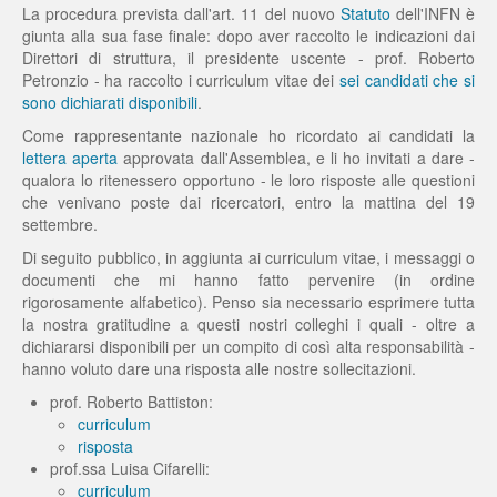
La procedura prevista dall'art. 11 del nuovo
Statuto
dell'INFN è
giunta alla sua fase finale: dopo aver raccolto le indicazioni dai
Direttori di struttura, il presidente uscente - prof. Roberto
Petronzio - ha raccolto i curriculum vitae dei
sei candidati che si
sono dichiarati disponibili
.
Come rappresentante nazionale ho ricordato ai candidati la
lettera aperta
approvata dall'Assemblea, e li ho invitati a dare -
qualora lo ritenessero opportuno - le loro risposte alle questioni
che venivano poste dai ricercatori, entro la mattina del 19
settembre.
Di seguito pubblico, in aggiunta ai curriculum vitae, i messaggi o
documenti che mi hanno fatto pervenire (in ordine
rigorosamente alfabetico). Penso sia necessario esprimere tutta
la nostra gratitudine a questi nostri colleghi i quali - oltre a
dichiararsi disponibili per un compito di così alta responsabilità -
hanno voluto dare una risposta alle nostre sollecitazioni.
prof. Roberto Battiston:
curriculum
risposta
prof.ssa Luisa Cifarelli:
curriculum