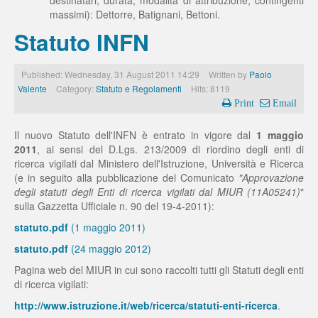
destinatari, durata, modalità di attribuzione, contingenti
massimi): Dettorre, Batignani, Bettoni.
Statuto INFN
Published: Wednesday, 31 August 2011 14:29
Written by
Paolo
Valente
Category:
Statuto e Regolamenti
Hits: 8119
Print
Email
Il nuovo Statuto dell'INFN è entrato in vigore dal
1 maggio
2011
, ai sensi del D.Lgs. 213/2009 di riordino degli enti di
ricerca vigilati dal Ministero dell'Istruzione, Università e Ricerca
(e in seguito alla pubblicazione del Comunicato
"Approvazione
degli statuti degli Enti di ricerca vigilati dal MIUR (11A05241)
"
sulla Gazzetta Ufficiale n. 90 del 19-4-2011):
statuto.pdf
(1 maggio 2011)
statuto.pdf
(24 maggio 2012)
Pagina web del MIUR in cui sono raccolti tutti gli Statuti degli enti
di ricerca vigilati:
http://www.istruzione.it/web/ricerca/statuti-enti-ricerca
.