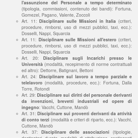
l'assunzione del Personale a tempo determinato
(tipologia, commissioni, contenuto dei bandi): Fortuna,
Gomezel, Pagano, Valente, Zoccoli
Art. 11:
Disciplinare sulle Missioni in Italia
(criteri,
procedure, rimborsi, uso di mezzi pubblici, taxi, ecc.):
Dosselli, Nappi, Squarcia
Art. 11:
Disciplinare sulle Missioni all'estero
(criteri,
procedure, rimborsi, uso di mezzi pubblici, taxi, ecc.):
Dosselli, Nappi, Squarcia
Art. 20:
Disciplinare sugli Incarichi presso le
Università
(modalità, recepimento di norme contrattuali
ed altro): Dettorre, Batignani, Bettoni
Art. 24:
Disciplinare sul lavoro a tempo parziale e
telelavoro
(modalità, procedure, ecc.): Fortuna, Dalla
Torre, Rotondi
Art. 29:
Disciplinare sui diritti del personale derivanti
da invenzioni, brevetti industriali ed opere di
ingegno
: Vacchi, Cuttone, Mandò
Art. 31:
Disciplinare sui proventi derivanti da attività
di conto terzi
(modalità e criteri di riparto, ecc.): Vacchi,
Cuttone, Mandò
Art. 37:
Disciplinare delle associazioni
(tipologie,