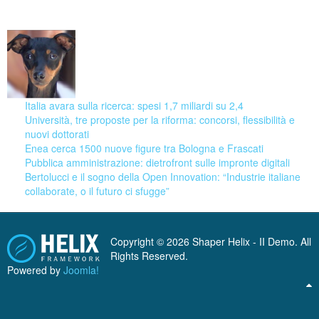
09 August 2026
Italia avara sulla ricerca: spesi 1,7 miliardi su 2,4
Università, tre proposte per la riforma: concorsi, flessibilità e
nuovi dottorati
Enea cerca 1500 nuove figure tra Bologna e Frascati
Pubblica amministrazione: dietrofront sulle impronte digitali
Bertolucci e il sogno della Open Innovation: “Industrie italiane
collaborate, o il futuro ci sfugge”
Copyright © 2026 Shaper Helix - II Demo. All
Rights Reserved.
Powered by
Joomla!