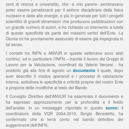
(enti di ricerca e università), che -a mio parere- sembravano
poter essere penalizzanti per il settore disciplinare della fisica
nucleare e delle alte energie, e più in generale per tutti i progetti
scientifici di grandi dimensioni che producono pubblicazioni con
un grande numero di autori, e ho richiesto un intervento a tutela
di queste specificità da parte dei massimi vertici dell'Ente. La
Giunta mi ha prontamente assicurato di essere già impegnata in
tal senso.
I contatti tra INFN e ANVUR in queste settimane sono stati
continui, ed in particolare l'INFN – tramite il lavoro dei Gruppi di
Lavoro per la Valutazione, coordinati da Valerio Vercesi - ha
prodotto già alla fine di agosto un
documento
il quale, dopo
aver descritto il
modus operandi
e i processi di valutazione
interna, sottolinea le specificità e criticità proprie del nostro Ente
e propone delle modifiche al testo del Bando.
Il Consiglio Direttivo dell'ANVUR ha esaminato il documento e
ha espresso apprezzamento per la profondità e il livello
dell’analisi. In un messaggio (riportato in questo
sunto
) il
coordinatore della VQR 2004-2010, Sergio Benedetto, ha
confermato che si terrà conto nel bando definitivo dei
suggerimenti dell'INFN.