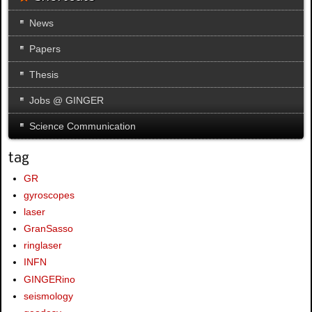
News
Papers
Thesis
Jobs @ GINGER
Science Communication
tag
GR
gyroscopes
laser
GranSasso
ringlaser
INFN
GINGERino
seismology