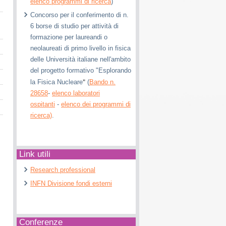
elenco programmi di ricerca
)
Concorso per il conferimento di n.
6 borse di studio per attività di
formazione per laureandi o
neolaureati di primo livello in fisica
delle Università italiane nell'ambito
del progetto formativo "Esplorando
"
la Fisica Nucleare
(
Bando n.
28658
-
elenco laboratori
ospitanti
-
elenco dei programmi di
ricerca)
.
Link utili
Research professional
INFN Divisione fondi esterni
Conferenze