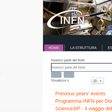
HOME
LA STRUTTURA
E
Inserisci parte del titolo
Visualizza n.
20
Previous years' events
Programma INFN per Doc
Science3IP - il viaggio de