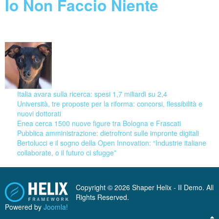
Io Non Faccio Niente
08 August 2026
Italia avara sulla ricerca: spesi 1,7 miliardi su 2,4
Università, tre proposte per la riforma: concorsi, flessibilità e
nuovi dottorati
Enea cerca 1500 nuove figure tra Bologna e Frascati
Pubblica amministrazione: dietrofront sulle impronte digitali
Bertolucci e il sogno della Open Innovation: “Industrie italiane
collaborate, o il futuro ci sfugge”
Copyright © 2026 Shaper Helix - II Demo. All
Rights Reserved.
Powered by
Joomla!