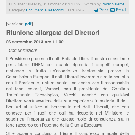
Published: Tuesday, 01 October 2013 11:22
Written by
Paolo Valente
Category:
Documenti e Resoconti
Hits: 6967
Print
Email
[versione
pdf
]
Riunione allargata dei Direttori
26 settembre 2013 ore 11:00
- Comunicazioni
Il Presidente presenta il dott. Raffaele Liberali, nostro consulente
per aiutare l’INFN per quanto riguarda i progetti europei,
mettendo a frutto un’esperienza trentennale presso la
Commissione Europea. Il dott. Liberali lavorerà a stretto contatto
con il Presidente, naturalmente, ma anche con il responsabile
dei fondi esterni, Vercesi, con il presidente del Comitato
Traferimento Tecnologico, Vacchi, nonché con qualsiasi
Direttore vorrà avvalersi della sua esperienza in materia. Il dott.
Bonifazi si unisce al benvenuto del dott. Liberali, che ben
conosce per i ruoli che egli ha ricoperto nel Ministero, e
sottolinea l’importanza che questo ruolo di consulenza sia in
forte raccordo con l’operato della Giunta Esecutiva.
Si è appena concluso a Trieste il congresso annuale della