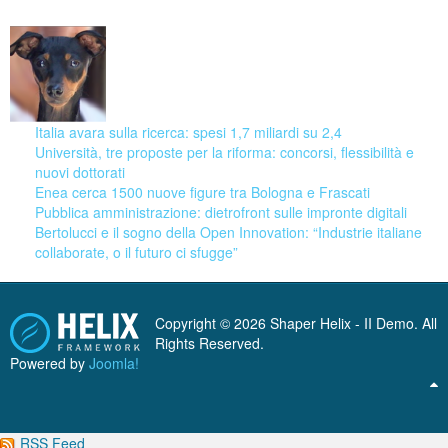
Italia avara sulla ricerca: spesi 1,7 miliardi su 2,4
Università, tre proposte per la riforma: concorsi, flessibilità e
nuovi dottorati
Enea cerca 1500 nuove figure tra Bologna e Frascati
Pubblica amministrazione: dietrofront sulle impronte digitali
Bertolucci e il sogno della Open Innovation: “Industrie italiane
collaborate, o il futuro ci sfugge”
Copyright © 2026 Shaper Helix - II Demo. All
Rights Reserved.
Powered by
Joomla!
RSS Feed