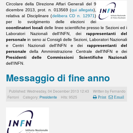
Circolare della Direzione Affari Generali del 9
dicembre 2013, prot. n. 013569 (
qui allegata
),
relativa al Disciplinare (
delibera CD n. 12971
)
per lo svolgimento delle elezioni dei
coordinatori locali
delle linee scientifiche presso le Sezioni ed i
Laboratori Nazionali dell'INFN, dei
rappresentanti del
personale
in seno ai Consigli delle Sezioni, Laboratori Nazionali
e Centri Nazionali dell'INFN e dei
rappresentanti del
personale
della Amministrazione Centrale dell'INFN e dei
Presidenti delle Commissioni Scientifiche Nazionali
dell'INFN.
Messaggio di fine anno
Published: Wednesday, 04 December 2013 12:43
Written by
Fernando
Ferroni
Category:
Presidente
Hits: 9525
Print
Email