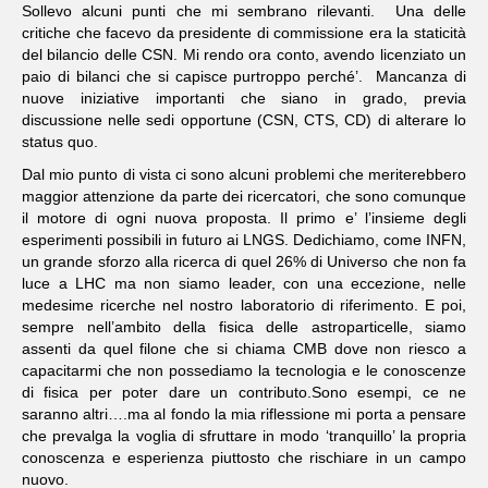
Sollevo alcuni punti che mi sembrano rilevanti. Una delle
critiche che facevo da presidente di commissione era la staticità
del bilancio delle CSN. Mi rendo ora conto, avendo licenziato un
paio di bilanci che si capisce purtroppo perché’. Mancanza di
nuove iniziative importanti che siano in grado, previa
discussione nelle sedi opportune (CSN, CTS, CD) di alterare lo
status quo.
Dal mio punto di vista ci sono alcuni problemi che meriterebbero
maggior attenzione da parte dei ricercatori, che sono comunque
il motore di ogni nuova proposta.
Il primo e’ l’insieme degli
esperimenti possibili in futuro ai LNGS. Dedichiamo, come INFN,
un grande sforzo alla ricerca di quel 26% di Universo che non fa
luce a LHC ma non siamo leader, con una eccezione, nelle
medesime ricerche nel nostro laboratorio di riferimento.
E poi,
sempre nell’ambito della fisica delle astroparticelle, siamo
assenti da quel filone che si chiama CMB dove non riesco a
capacitarmi che non possediamo la tecnologia e le conoscenze
di fisica per poter dare un contributo.
Sono esempi, ce ne
saranno altri….ma al fondo la mia riflessione mi porta a pensare
che prevalga la voglia di sfruttare in modo ‘tranquillo’ la propria
conoscenza e esperienza piuttosto che rischiare in un campo
nuovo.