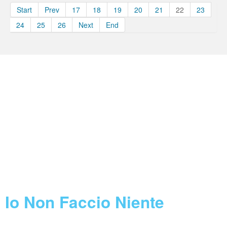
Start
Prev
17
18
19
20
21
22
23
24
25
26
Next
End
Borse e Assegni INFN
Feed not found.
Concorsi INFN
Feed not found.
Call Horizon 2020
Feed not found.
Blog
Io Non Faccio Niente
07 August 2026