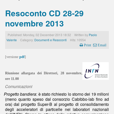
Resoconto CD 28-29
novembre 2013
Published: Monday, 02 December 2013 18:32
Written by
Paolo
Valente
Category:
Documenti e Resoconti
Hits: 10554
Print
Email
[versione
pdf
]
Riunione allargata dei Direttori, 28 novembre,
ore 11.00
Comunicazioni
-
Progetto bandiera
: è stato richiesto lo storno dei 19 milioni
(meno quanto speso dal consorzio Cabibbo-lab fino ad
ora) dal progetto Super-B al progetto di consolidamento
degli acceleratori di particelle nei laboratori nazionali