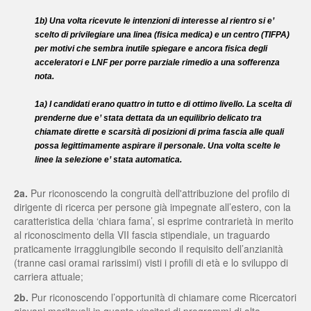
1b) Una volta ricevute le intenzioni di interesse al rientro si e’
scelto di privilegiare una linea (fisica medica) e un centro (TIFPA)
per motivi che sembra inutile spiegare e ancora fisica degli
acceleratori e LNF per porre parziale rimedio a una sofferenza
nota.
1a) I candidati erano quattro in tutto e di ottimo livello. La scelta di
prenderne due e’ stata dettata da un equilibrio delicato tra
chiamate dirette e scarsità di posizioni di prima fascia alle quali
possa legittimamente aspirare il personale. Una volta scelte le
linee la selezione e’ stata automatica.
2a.
Pur riconoscendo la congruità dell'attribuzione del profilo di
dirigente di ricerca per persone già impegnate all’estero, con la
caratteristica della ‘chiara fama’, si esprime contrarietà in merito
al riconoscimento della VII fascia stipendiale, un traguardo
praticamente irraggiungibile secondo il requisito dell’anzianità
(tranne casi oramai rarissimi) visti i profili di età e lo sviluppo di
carriera attuale;
2b.
Pur riconoscendo l’opportunità di chiamare come Ricercatori