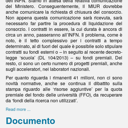
dell’INFN. Siamo in attesa della relativa comunicazione
del Ministero. Conseguentemente, il MIUR dovrebbe
anche comunicare la richiesta di chiusura del consorzio.
Non appena questa comunicazione sarà ricevuta, sarà
necessario far partire la procedura di liquidazione del
consorzio. I contratti in essere, la cui durata è ancora di
circa un anno, passeranno all’INFN. Il problema, come è
noto, è il tetto complessivo per i contratti a tempo
determinato, al di fuori del quale è possibile solo stipulare
contratti su fondi esterni o – in seguito al recente decreto-
legge ‘scuola’ (DL 104/2013) – su fondi premiali. Del
resto, ci sono un certo numero di progetti premiali, anche
sugli acceleratori, nei laboratori nazionali.
Per quanto riguarda i rimanenti 41 milioni, non ci sono
novità normative, anche se continua il dibattito sulla
stampa riguardo alle ‘risorse aggiuntive’ per la quota
premiale del fondo delle università (FFO), da recuperare
da ‘fondi della ricerca non utilizzati’.
Read more ...
Documento