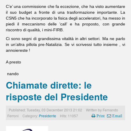
C’e’ una commissione che fa eccezione, che ha visto aumentare
il suo budget a fronte di una trasformazione importante. La
CSN5 che ha incorporato la fisica degli acceleratori, ha messo in
piedi il meccanismo delle ‘call’ e ha proposto, con grande
riscontro di qualità, i mini-FIRB.
Ci sono segni di grandissima vitalità in altri settori. Ma ne parlo
in un’altra pillola pre-Natalizia. Se vi scrivessi tutto insieme , vi
annoiereste !
A presto
nando
Chiamate dirette: le
risposte del Presidente
Published: Tuesday, 03 December 2013 21:02
Written by
Fernando
Ferroni
Category:
Presidente
Hits: 11057
Print
Email