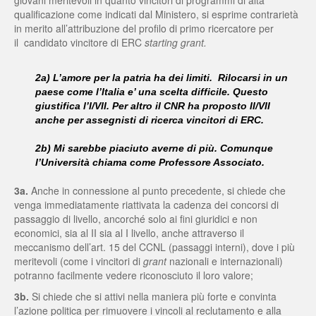
giovani meritevoli in quanto vincitori di programmi di alta
qualificazione come indicati dal Ministero, si esprime contrarietà
in merito all’attribuzione del profilo di primo ricercatore per
il candidato vincitore di ERC
starting grant.
2a) L’amore per la patria ha dei limiti. Rilocarsi in un
paese come l’Italia e’ una scelta difficile. Questo
giustifica l’I/VII. Per altro il CNR ha proposto II/VII
anche per assegnisti di ricerca vincitori di ERC.
2b) Mi sarebbe piaciuto averne di più. Comunque
l’Università chiama come Professore Associato.
3a.
Anche in connessione al punto precedente, si chiede che
venga immediatamente riattivata la cadenza dei concorsi di
passaggio di livello, ancorché solo ai fini giuridici e non
economici, sia al II sia al I livello, anche attraverso il
meccanismo dell’art. 15 del CCNL (passaggi interni), dove i più
meritevoli (come i vincitori di
grant
nazionali e internazionali)
potranno facilmente vedere riconosciuto il loro valore;
3b.
Si chiede che si attivi nella maniera più forte e convinta
l’azione politica per rimuovere i vincoli al reclutamento e alla