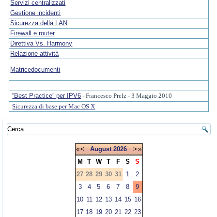
Servizi centralizzati
Gestione incidenti
Sicurezza della LAN
Firewall e router
Direttiva Vs. Harmony
Relazione attività
Matricedocumenti
“Best Practice” per IPV6
- Francesco Prelz - 3 Maggio 2010
Sicurezza di base per Mac OS X
«
<
August
2026
>
»
M
T
W
T
F
S
S
27
28
29
30
31
1
2
3
4
5
6
7
8
9
10
11
12
13
14
15
16
17
18
19
20
21
22
23