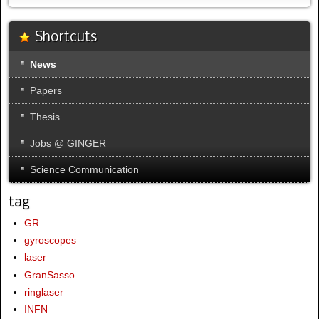
Shortcuts
News
Papers
Thesis
Jobs @ GINGER
Science Communication
tag
GR
gyroscopes
laser
GranSasso
ringlaser
INFN