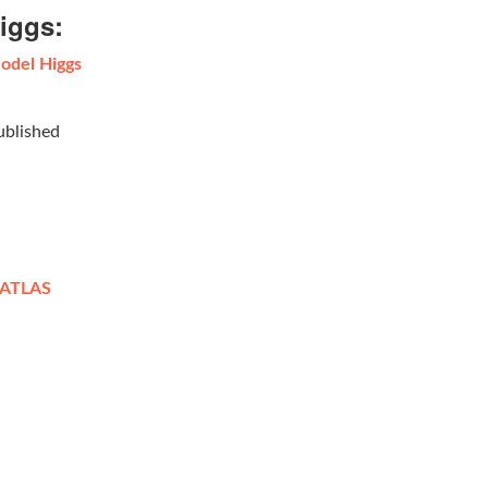
Higgs:
Model Higgs
ublished
re ATLAS