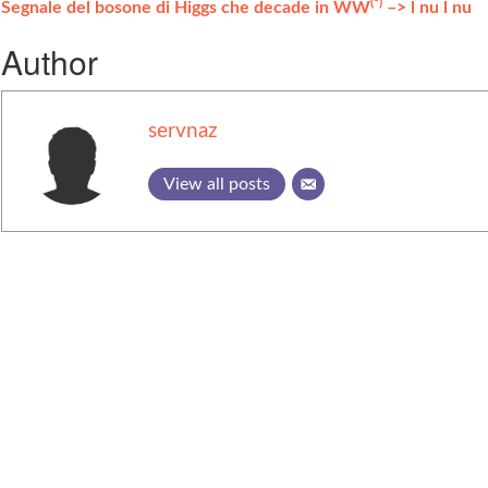
(°)
Segnale del bosone di Higgs che decade in WW
–> l nu l nu
Author
servnaz
View all posts