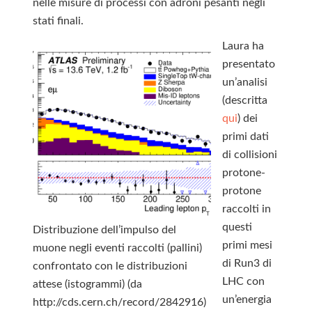
nelle misure di processi con adroni pesanti negli
stati finali.
Laura ha
presentato
un’analisi
(descritta
qui
) dei
primi dati
di collisioni
protone-
protone
raccolti in
questi
Distribuzione dell’impulso del
primi mesi
muone negli eventi raccolti (pallini)
di Run3 di
confrontato con le distribuzioni
LHC con
attese (istogrammi) (da
un’energia
http://cds.cern.ch/record/2842916)