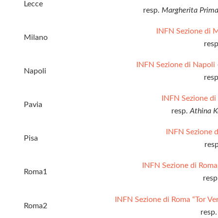
Lecce
resp.
Margherita Primav
INFN Sezione di 
Milano
res
INFN Sezione di Napoli
Napoli
res
INFN Sezione d
Pavia
resp.
Athina K
INFN Sezione d
Pisa
res
INFN Sezione di Rom
Roma1
resp
INFN Sezione di Roma “Tor Ve
Roma2
resp