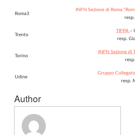
INFN Sezione di Roma “Rom
Roma3
resp
TIFPA
– 
Trento
resp.
Gia
INFN Sezione di 
Torino
resp
Gruppo Collegat
Udine
resp.
M
Author