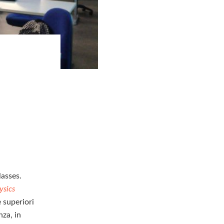
lasses.
ysics
e superiori
nza, in