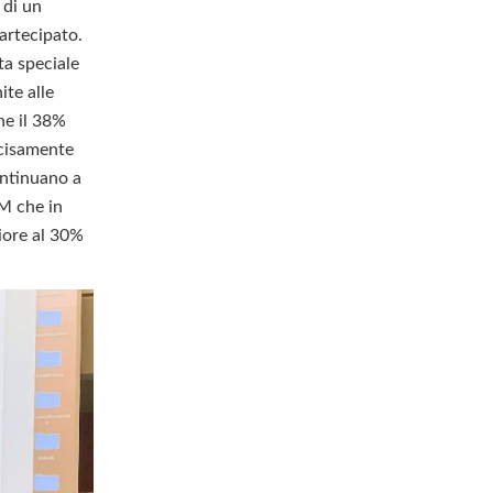
 di un
artecipato.
ta speciale
ite alle
che il 38%
ecisamente
ontinuano a
EM che in
iore al 30%