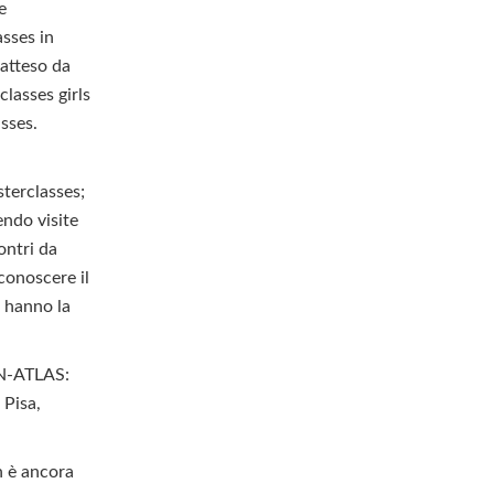
e
asses in
 atteso da
lasses girls
asses.
terclasses;
endo visite
ontri da
 conoscere il
e hanno la
FN-ATLAS:
 Pisa,
n è ancora