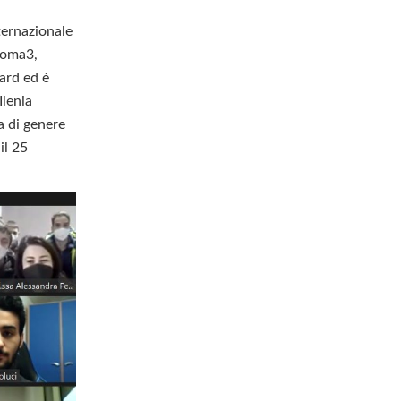
nternazionale
 Roma3,
ard ed è
Ilenia
a di genere
il 25