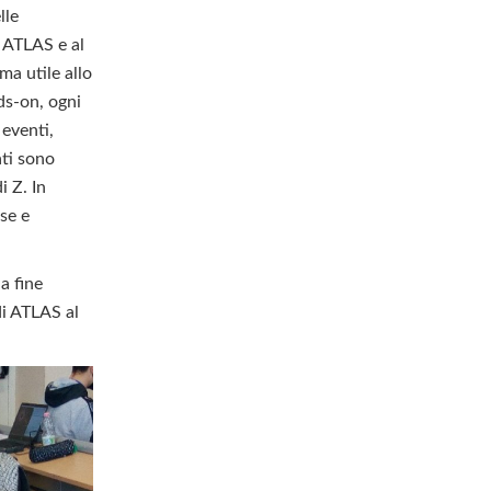
lle
r ATLAS e al
mma utile allo
ds-on, ogni
eventi,
ati sono
i Z. In
se e
 a fine
di ATLAS al