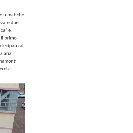
ue tematiche
izzare due
ica” e
 Il primo
rtecipato al
a aria
inamonti
ercizi