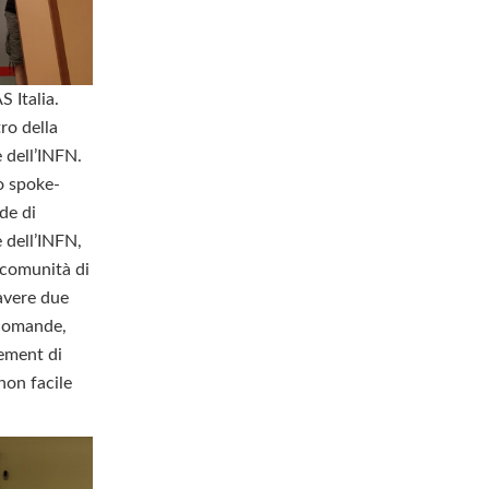
S Italia.
ro della
 dell’INFN.
o spoke-
de di
 dell’INFN,
 comunità di
 avere due
 domande,
gement di
on facile