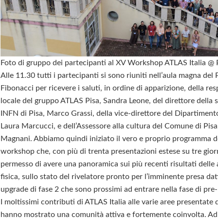
Foto di gruppo dei partecipanti al XV Workshop ATLAS Italia @ 
Alle 11.30 tutti i partecipanti si sono riuniti nell’aula magna del
Fibonacci per ricevere i saluti, in ordine di apparizione, della re
locale del gruppo ATLAS Pisa, Sandra Leone, del direttore della 
INFN di Pisa, Marco Grassi, della vice-direttore del Dipartimento
Laura Marcucci, e dell’Assessore alla cultura del Comune di Pisa
Magnani. Abbiamo quindi iniziato il vero e proprio programma d
workshop che, con più di trenta presentazioni estese su tre giorn
permesso di avere una panoramica sui più recenti risultati delle a
fisica, sullo stato del rivelatore pronto per l’imminente presa dati
upgrade di fase 2 che sono prossimi ad entrare nella fase di pre
I moltissimi contributi di ATLAS Italia alle varie aree presentate 
hanno mostrato una comunità attiva e fortemente coinvolta. Ad