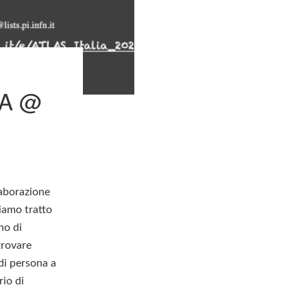
IA @
laborazione
iamo tratto
no di
trovare
 di persona a
rio di
e