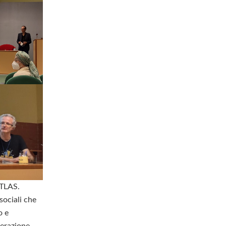
ATLAS.
sociali che
o e
perazione.