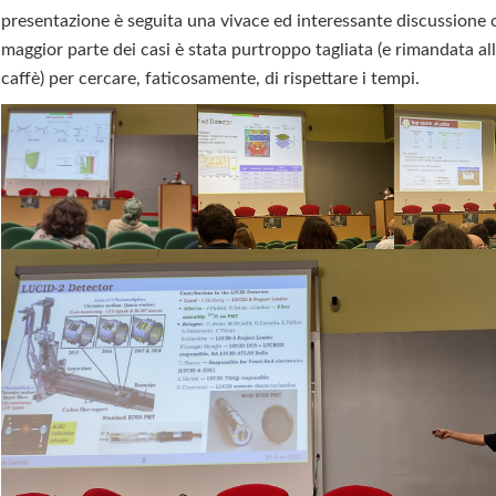
presentazione è seguita una vivace ed interessante discussione 
maggior parte dei casi è stata purtroppo tagliata (e rimandata al
caffè) per cercare, faticosamente, di rispettare i tempi.