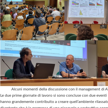
Alcuni momenti della discussione con il management di 
Le due prime giornate di lavoro si sono concluse con due eventi 
hanno grandemente contribuito a creare quell’ambiente rilassat
divertente che è la premessa di una piacevole e costruttiva coo