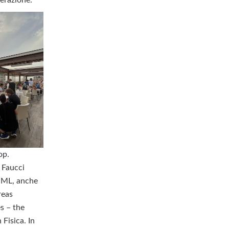
op.
e Faucci
i ML, anche
reas
s – the
 Fisica. In