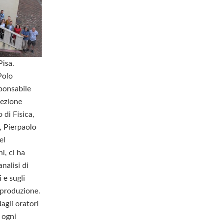
Pisa.
 Polo
sponsabile
sezione
 di Fisica,
, Pierpaolo
el
i, ci ha
nalisi di
 e sugli
-produzione.
dagli oratori
 ogni