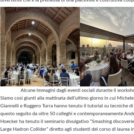
Alcune immagini dagli eventi sociali durante il worksh
Siamo così giunti alla mattinata dell’ultimo giorno in cui Michel
Giannelli e Ruggero Turra hanno tenuto il tutorial su tecniche d
questo seguito da oltre 50 colleghi e contemporaneamente And
Hoecker ha tenuto il seminario divulgativo “Smashing discoverie
Large Hadron Collider” diretto agli studenti del corso di laurea in