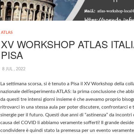
ATLAS
XV WORKSHOP ATLAS ITAL
PISA
8 JUL , 2022
La settimana scorsa, si è tenuto a Pisa il XV Workshop della col
nazionale dell’esperimento ATLAS: la prima conclusione che abb
da questi tre intensi giorni insieme è che avevamo proprio bisog
ritrovarci in una stessa aula per poter discutere, confrontarci e 
sinergie per il futuro. Questi due anni di “astinenza” da incontri
causa del COVID li abbiamo veramente sofferti! Il grande deside
condividere è quindi stato la premessa per un evento verament